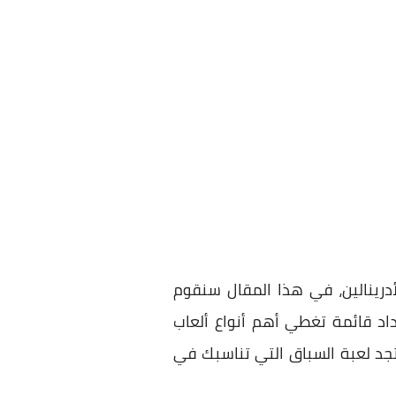
درينالين، في هذا المقال سنقوم
 تستطيع تحميلها على أندرويد و ios، حيث قمنا بإعداد قائمة تغطي أهم أنواع ألعاب
تجد لعبة السباق التي تناسبك في