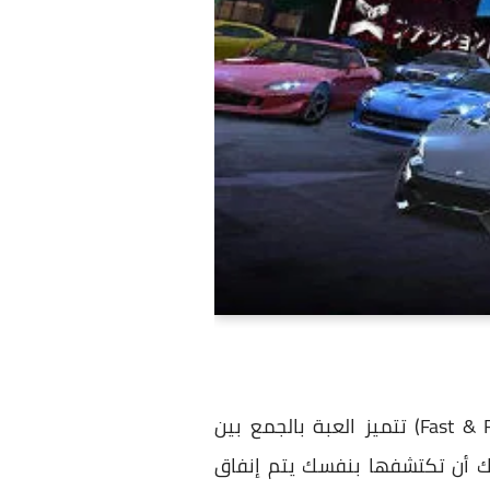
هي عبارة عن لعبة سباق سيارات شوارع مبنية على سلسلة افلام الأكشن الشهيرة (Fast & Furious) تتميز العبة بالجمع بين
يك أن تكتشفها بنفسك يتم إنفاق