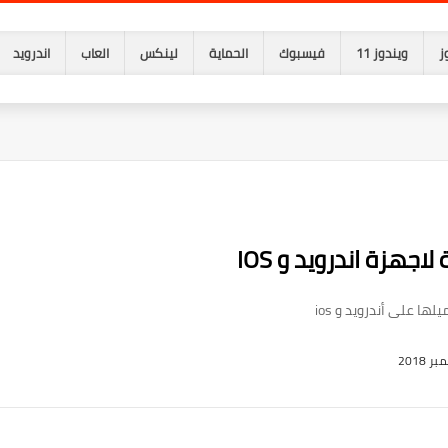
ز
ويندوز 11
فيسبوك
الحماية
لينكس
العاب
اندرويد
جهزة اندرويد و IOS
ا على أندرويد و ios