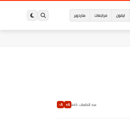
ايفون
مراجعات
هاردوير
A-
A+
عدد الكلمات :
445