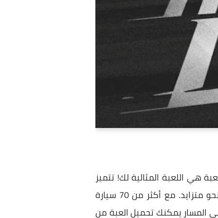
ة هي اللعبة المثالية لك! تتميز
العبة برسومات ساحرة ومبسطة ، هدفك هو الانجراف جانبيا من خلال أربع دورات صعبة على نحو متزايد. مع أكثر من 70 سيارة
على المسار يمكنك تحميل العبة من