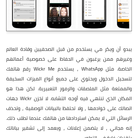
يبدو أن ويكر مي يستخدم من قبل الصحفيين وقادة العالم
وغيرهم ممن يرغبون في الحفاظ على خصوصية أعمالهم
الخاصة. مثل WhatsApp ، يستخدم Wickr Me رقم هاتفك
لتسجيل الدخول ويحتوي على جميع أنواع الميزات السخيفة
والممتعة مثل الملصقات والرموز التعبيرية. لكن هذا هو
المكان الذي تنتهي فيه أوجه التشابه. لا تخزن Wickr جهات
اتصالك على خوادمها ، ولا تحتفظ بالبيانات الوصفية ، وتحذف
الرسائل التي لا يمكن استردادها من هاتفك عندما تطلب ذلك.
إنه مجاني ، لا يتضمن إعلانات ، ويعمد إلى تشفير بياناتك
بتقنيات غاية في التطور.