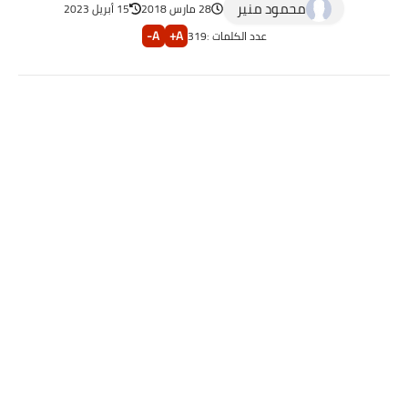
محمود منير
28 مارس 2018
15 أبريل 2023
A-
A+
عدد الكلمات :
319