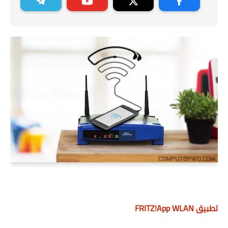
تطبيق FRITZ!App WLAN