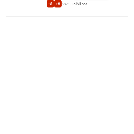
A-
A+
عدد الكلمات :
537