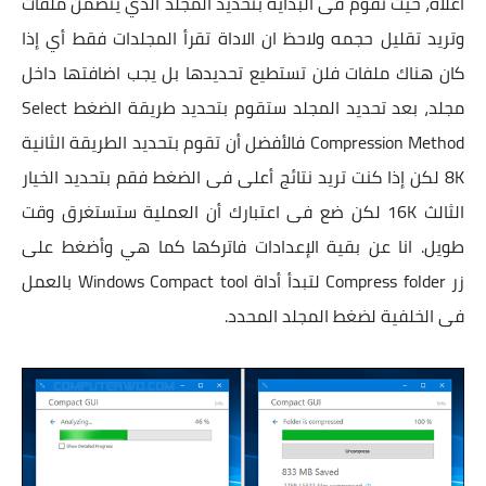
أعلاه، حيث تقوم فى البداية بتحديد المجلد الذي يتضمن ملفات
وتريد تقليل حجمه ولاحظ ان الاداة تقرأ المجلدات فقط أي إذا
كان هناك ملفات فلن تستطيع تحديدها بل يجب اضافتها داخل
مجلد، بعد تحديد المجلد ستقوم بتحديد طريقة الضغط Select
Compression Method فالأفضل أن تقوم بتحديد الطريقة الثانية
8K لكن إذا كنت تريد نتائج أعلى فى الضغط فقم بتحديد الخيار
الثالث 16K لكن ضع فى اعتبارك أن العملية ستستغرق وقت
طويل. انا عن بقية الإعدادات فاتركها كما هي وأضغط على
زر Compress folder لتبدأ أداة
Windows Compact tool بالعمل
فى الخلفية لضغط المجلد المحدد.