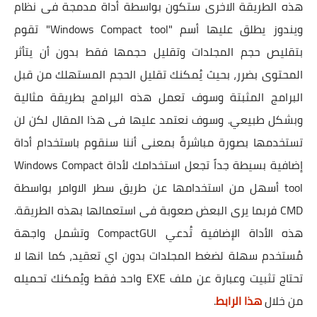
هذه الطريقة الاخرى ستكون بواسطة أداة مدمجة فى نظام
ويندوز يطلق عليها أسم "Windows Compact tool" تقوم
بتقليص حجم المجلدات وتقليل حجمها فقط بدون أن يتأثر
المحتوى بضرر، بحيث يُمكنك تقليل الحجم المستهلك من قبل
البرامج المثبتة وسوف تعمل هذه البرامج بطريقة مثالية
وبشكل طبيعي. وسوف نعتمد عليها فى هذا المقال لكن لن
تستخدمها بصورة مباشرةً بمعنى أننا سنقوم باستخدام أداة
إضافية بسيطة جداً تجعل استخدامك لأداة Windows Compact
tool أسهل من استخدامها عن طريق سطر الاوامر بواسطة
CMD فربما يرى البعض صعوبة فى استعمالها بهذه الطريقة.
هذه الأداة الإضافية تُدعي CompactGUI وتشمل واجهة
مُستخدم سهلة لضغط المجلدات بدون اي تعقيد، كما انها لا
تحتاج تثبيت وعبارة عن ملف EXE واحد فقط ويُمكنك تحميله
من خلال
هذا الرابط
.