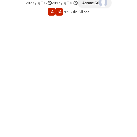
Adnane GX
18 أبريل 2017
17 أبريل 2023
A-
A+
عدد الكلمات :
769