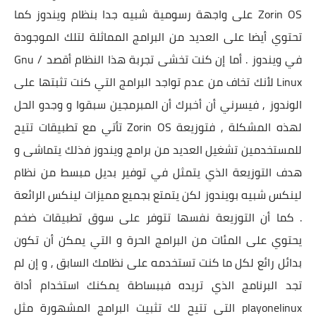
Zorin OS على واجهة رسومية شبيه جدا بنظام ويندوز كما
تحتوي أيضا على العديد من البرامج المماثلة لتلك الموجودة
في ويندوز . أما إن كنت تخشى تجربة هذا النظام أقصد Gnu /
Linux لأنك تخاف من عدم تواجد البرامج التي كنت تثبتها على
الوندوز , فيسرني أن أخبرك أن المبرمجين سبقوا و وجدو الحل
لهذه المشكلة , فتوزيعة Zorin OS تأتي مع تطبيقات تتيح
للمستخدمين تشغيل العديد من برامج ويندوز فذلك يتماشى و
هدف التوزيعة الذي يتمثل في توفير بديل مبسط من نظام
لينكس شبيه بويندوز لكن يتمتع بجميع مميزات لينكس الرائعة
. كما أن التوزيعة نفسها تتوفر على سوق تطبيقات ضخم
يحتوي على المئات من البرامج الحرة و التي يمكن أن تكون
بدائل رائع لكل ما كنت تستخدمه على نظامك السابق , و إن لم
تجد البرنامج الذي تريده فببساطة يمكنك استخدام أداة
playonelinux التي تتيح لك تثبيت البرامج المشهورة مثل