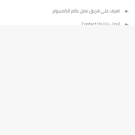
تعرف على فريق عمل عالم الكمبيوتر
إتصل بنا | Contact Us
سياسة الخصوصية
تابعنا علي فيس بوك
اشترك علي يوتيوب