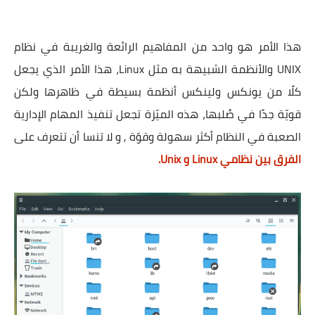
هذا اﻷمر هو واحد من المفاهيم الرائعة والغريبة في نظام
UNIX واﻷنظمة الشبيهة به مثل Linux، هذا اﻷمر الذي يجعل
كلًا من يونكس ولينكس أنظمة بسيطة في ظاهرها ولكن
قويّة جدًا في صُلبها، هذه الميّزة تجعل تنفيذ المهام اﻹدارية
الصعبة في النظام أكثر سهولة وقوّة , و لا تنسا أن تتعرف على
الفرق بين نظامي Linux و Unix.