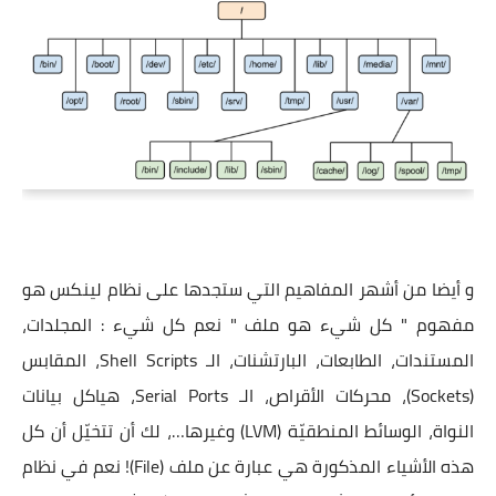
و أيضا من أشهر المفاهيم التي ستجدها على نظام لينكس هو
مفهوم " كل شيء هو ملف " نعم كل شيء : المجلدات،
المستندات، الطابعات، البارتشنات، الـ Shell Scripts، المقابس
(Sockets)، محركات اﻷقراص، الـ Serial Ports، هياكل بيانات
النواة، الوسائط المنطقيّة (LVM) وغيرها…، لك أن تتخيّل أن كل
هذه اﻷشياء المذكورة هي عبارة عن ملف (File)! نعم في نظام