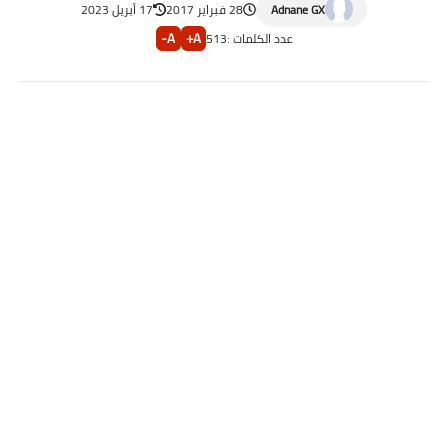
Adnane GX
28 فبراير 2017
17 أبريل 2023
A-
A+
عدد الكلمات :
513