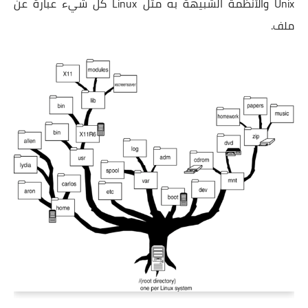
Unix واﻷنظمة الشبيهة به مثل Linux كل شيء عبارة عن
ملف.