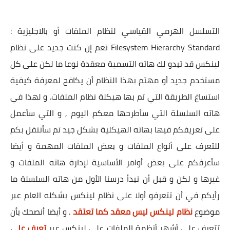
التسلسل الهرمي القياسي لنظام الملفات أو بالاجليزية :
Filesystem Hierarchy Standard نعم إن كنت جديد على نظام
لينكس قد تبدو لك هاته التسمية معقدة نوعا ما لكن على كل
مستخدم جديد أو مهتم بهذا النظام أن يكافح لمعرفة كيفية
استساغ الطريقة التي تم بها هيكلة نظام الملفات. و لهذا في
هاته السلسلة التي سأطرحها معكم اليوم , و التي سأعمل
على تعريفكم فيها بهاته الهيكلية بشكل جيد تم سأنتقل بكم
للتعرف على أنواع الملفات و بعض الملفات المهمة و أيضا
سأعرفكم على بعض أوامر الأساسية لإدارة هاته الملفات و
غيرها و لكن و قبل أن نبدأ درسنا الأول من هاته السلسلة ما
رأيكم في أن تتعرفو أولا على نظام لينكس بشكله العام عبر
موضوع
نظام لينكس ليس معقد كما تعتقد
. و أيضا أنصحك بأن
تتعرف على أشهر أنظمة الملفات على لينكس عبر
تعرف على