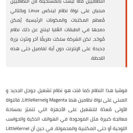
النظاميين معًا ليست بالمُستحيلة لأن النظاميين
مبنيان على نواة نظام لينكس Linux وبالتالي
مُعظم المكتبات والمكونات الرئيسية يُمكن
دمجها في الطبقات العُليا لينتج عن ذلك نظام
مُوحّد، لكن الشركة سلكت طريقًا آخر ونثرت بزرة
جديدة على الإنترنت دون أية تفاصيل حتى هذه
اللحظة.
فوشيا هذا النظام كما قلت هو نظام تشغيل جوجل الجديد و
المبني على نواة نظامين هما Magenta وLittleKernel، فالنواة
الأولى مُعدّة للتشغيل على الأجهزة التي تتميّز بمساحة
معالجة كبيرة مثل الموجودة في الهواتف الذكية والحواسب
اللوحية أو حتى المكتبية والمحمولة، في حين أن LittleKernel