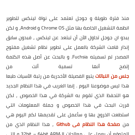
منذ فترة طويلة و جوجل تعتمد على نواة لينكس لتطوير
انظمة التشغيل الخاصة بها مثل Chrome OS و Android، و لكن
يبدو ان جوجل تحاول الآن أن تبتعد عن لينكس , فبدون سابق
إنذار قامت الشركة بالعمل على تطوير
نظام تشغيل مفتوح
المصدر تم تسميته Fuchsia. و بالبحث عن أصل هذه الكلمة
إتضح أنها تسمية أتت من
جنس من النباتات
يتبع الفصيلة الأخدرية من رتبة الآسيات طبعا
هذا ليس موضوعنا اليوم . إنما الغريب في هذا النظام الجديد
هو التحفظ الذي تقوم به الشركة في هذا الخصوص , لكن
قررت البحث في هذا الخصوص و جملة المعلومات التي
استطعت الخروج بها و سأعمل على تقديمها لكم اليوم هي
من
صفحة هذا النظام فى Github
, هذا النظام الذي من
المتوقع أن يعمل على معالجات ال32bit – 64bit ARM و التي