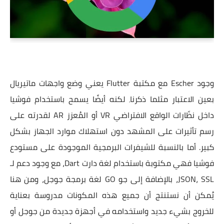
وجود Escher مع مكتبة Flutter يعني وضع واجهات ماتيريال
بعين الاعتبار مثلما ذكرنا٬ لكنه أيضًا يسمح باستخدام فوشيا
داخل نظّارات الواقع الافتراضي VR أو المُعزز AR لقدرته على
رسم تأثيرات على المشهد دون استهلاك موارد الجهاز بشكل
كبير. أما بالنسبة للشيفرات البرمجية الموجودة على مستودع
فوشيا فهي مكتوبة باستخدام لغة دارت Dart، مع وجود دعم لـ
JSON، SSL، بالإضافة إلى جو GO لغة برمجة جوجل، ومن هنا
يُمكن أن نستنتج أن جميع هذه المكونات مدروسة بعناية
للخروج بشيء جديد واستخدامه في أجهزة جديدة من جوجل أو