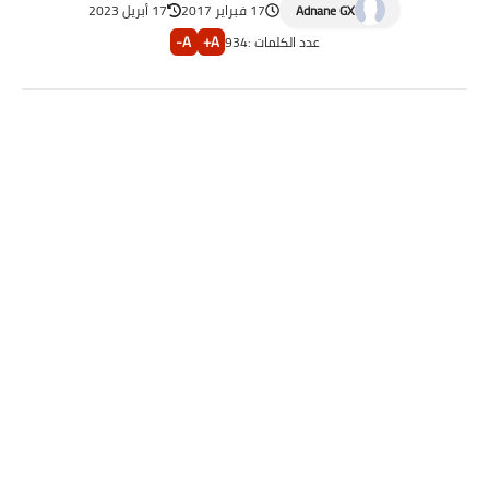
Adnane GX
17 فبراير 2017
17 أبريل 2023
A-
A+
عدد الكلمات :
934