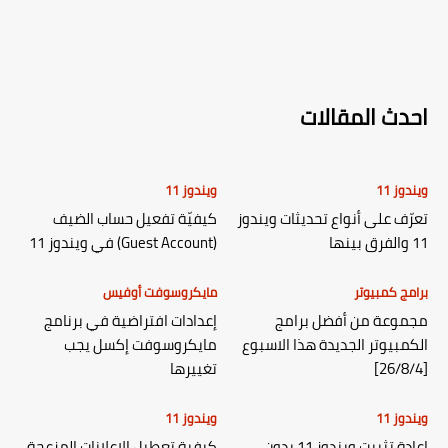
احدث المقالات
ويندوز 11
ويندوز 11
تعرّف على أنواع تحديثات ويندوز
كيفيّة تفعيل حساب الضيف
11 والفرق بينها
(Guest Account) في ويندوز 11
برامج كمبيوتر
مايكروسوفت أوفيس
مجموعة من أفضل برامج
إعدادات افتراضية في برنامج
الكمبيوتر الجديدة هذا الاسبوع
مايكروسوفت إكسل يجب
[26/8/4]
تغييرها
ويندوز 11
ويندوز 11
إعادة تثبيت ويندوز 11 بدون
كيفية تعطيل الإعلانات المزعجة