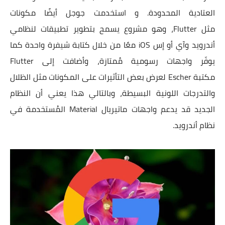
العتادية المحدودة. و استخدمت جوجل أيضًا مكونات
مثل Flutter، وهو مشروع يسمح بتطوير تطبيقات لنظامي
أندرويد وآي أو إس iOS معًا من خلال كتابة شيفرة واحدة كما
يوفّر واجهات رسومية مُمتازة، وأضافت إلى Flutter
مكتبة Escher لعرض بعض التأثيرات على المكونات مثل الظلال
والتدرجات اللونية البسيطة، وبالتالي هذا يعني أن النظام
الجديد قد يدعم واجهات ماتيريال Material المُستخدمة في
نظام أندرويد.