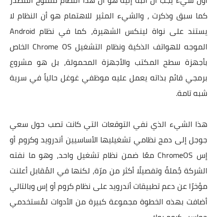
أول شيء يجب أن أنبه إليه هو أن هذا النظام مفتوح المصدر
كما سبق وذكرت ، والشيء المثير للاهتمام هو أن النظام لا
يستند على نواة لينكس الشهيرة، كما في نظام Android
الموجه للهواتف الذكية ونظام التشغيل Chrome OS الخاص
بأجهزة سطح المكتب والأجهزة المحمولة، بل هو مشروع
برمجي قائم بذاته يعمل عليه موظفي غوغل حالياً في سرية
شبه تامة.
هذا الشيء الذي نفي التوقعات التي كانت تصب حول سعي
جوجل إلى دمج نظامي تشغيليها الأساسيين أندرويد وكروم أو
إس ChromeOS معًا ضمن نظام تشغيل واحد، وهو ما نفته
الشركة جُملةً وتفصيلًا أكثر من مرّة، لكنها في المُقابل أعلنت
مؤخرًا عن دعم تطبيقات أندرويد على نظام كروم أو إس وبالتالي
أضافت بهذه الخطوة مجموعة كبيرة من الأدوات لمُستخدمي