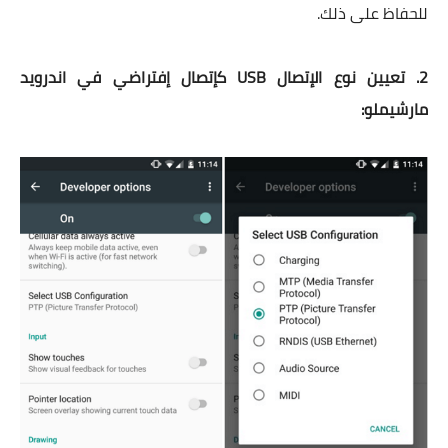
للحفاظ على ذلك.
2. تعيين نوع الإتصال USB كإتصال إفتراضي في اندرويد
مارشيملو: