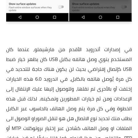
في إصدارات أندرويد الأقدم من مارشيملو، عندما كان
المستخدم ينوي وصل هاتفه بكابل USB كان يظهر خيار ضبط
USB كإتصال إفتراضي بحيث لن يكون هناك حاجة للتحديد في
كل مرة يُوصل هاتفه بالكابل، في اندرويد 6.0 هذه الخيارات
إختفت أو بالأحرى تم نقلها، وللوصول إليها عليك الإنتقال إلى
الإعدادات ومن ثم خيارات المطورين وتمكينه، لذلك قبل هذه
الخطوة وفي كل مرة يتم وصل الهاتف بالحاسوب عبر الكابل
يطلب منك تحديد نوع الاتصال هل هو لنقل الصوراو الوصول الى
الملفات او وصل الهاتف كشاحن عبر إختيار بروتوكلات MTP أو
PTP، وللتخلص من هذا الإزعاج كما قلنا سابقًا تمكين خيارات