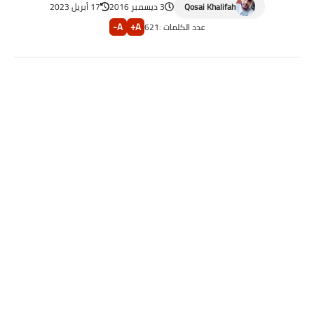
Qosai Khalifah
3 ديسمبر 2016
17 أبريل 2023
A-
A+
عدد الكلمات :
621