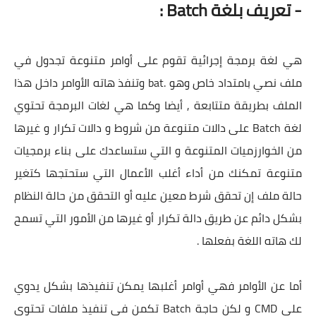
- تعريف بلغة Batch :
هي لغة برمجة إجرائية تقوم على أوامر متنوعة تجدول في
ملف نصي بامتداد خاص وهو .bat وتنفذ هاته الأوامر داخل هذا
الملف بطريقة متتابعة , أيضا وكما هي لغات البرمجة تحتوي
لغة Batch على دالات متنوعة من شروط و دالات تكرار و غيرها
من الخوارزميات المتنوعة و التي ستساعدك على بناء برمجيات
متنوعة تمكنك من أداء أغلب الأعمال التي ستحتجها كتغير
حالة ملف إن تحقق شرط معين عليه أو التحقق من حالة النظام
بشكل دائم عن طريق دالة تكرار أو غيرها من الأمور التي تسمح
لك هاته اللغة بفعلها .
أما عن الأوامر فهي أوامر أغلبها يمكن تنفيذها بشكل يدوي
على CMD و لكن حاجة Batch تكمن في تنفيذ ملفات تحتوي