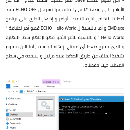
- الان نقوم بضغط Save لتتم عملية الحفظ بنجاح , أما عن
الأوامر التي وضعناها في الملف فبالنسبة ل ECHO OFF فقد
أعطينا للنظام إشارة لتنفيذ اﻷوامر و إظهار الخارج على برنامج
CMD.exe و أما بالنسبة ل ECHO Hello World فهو أمر لطباعة "
Hello World " و بالنسبة للأمر الأخير فهو لإظهار سطر النهاية
و الذي يقترح ضغط أي مفتاح لإنهاء الجلسة , أما الآن فنقوم
بتنفيذ الملف عن طريق الضغط عليه مرتين و سنجده في سطح
المكتب حيث حفظناه :