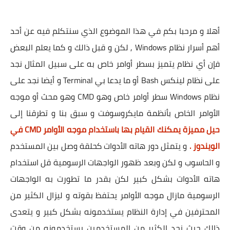
أهلا و مرحبا بكم في هذا الموضوع الذي سنتكلم فيه عن أحد
أهم أسرار نظام Windows , لكن و قبل ذالك و كما يعلم البعض
فإن أي نظام يتميز بسطر أوامر خاص به على سبيل المثال نجد
على نظام لينكس Bash أو ما يدعا بي Terminal و أيضا نجد على
نظام Windows سطر أوامر خاص وهو CMD وهو محث أو موجه
الأوامر الخاص بأنظمة مايكروسوفت و سبق بنا و تطرقنا إلى
حيل مميزة يمكنك القيام بها باستخدام موجه الأوامر CMD في
الويندوز .
و يتمثل دور هاته الأدوات كحلقة وصل بين المستخدم
و الحاسوب و لكن وبعد ظهور الواجهات الرسومية قل استخدام
هاته الأدوات بشكل كبير لكن بقدر ما تطورت به الواجهات
الرسومية مازال موجه الأوامر يحتفظ بقوته و ليزال الكثير من
المحترفين في إدارة النظام يستخدمونه بشكل كبير و يتعدى
ذالك حيث نجد الكثير من المستخدمين يستخدمونه من وقت