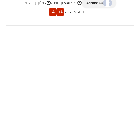
Adnane GX
25 ديسمبر 2016
17 أبريل 2023
A-
A+
عدد الكلمات :
795