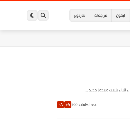
ايفون
مراجعات
هاردوير
ناء تثبيت ويندوز جديد ...
A-
A+
عدد الكلمات :
790