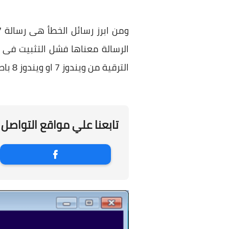
الترقية من ويندوز 7 او ويندوز 8 باصدارته الى ويندوز 10 ايضا ، لذا سوف نتعرف على كيفية اصلاح هذه المشكلة معا .
تابعنا علي مواقع التواصل 