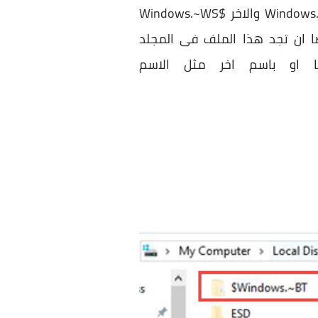
لم تكن قد قمت بحذفهما بالفعل ) يجب ان يكون لديك ملفان فى ال C:/ drive واسمه $Windows.~BT والاخر $Windows.~WS
ون موجودة فى ملف $Windows.~WS ، ويمكنك ايضا ان تجد هذا الملف فى المجلد
بشكل مختلف ايضا او باسم اخر مثل الاسم