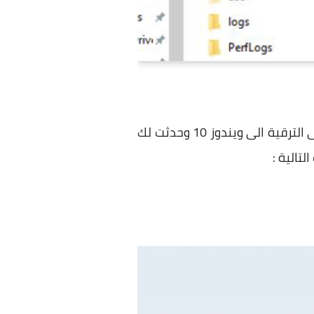
وللبدء فى اصلاح هذه المشكلة سوف نتحدث كمثال اذا كان لديك ويندوز 7 او ويندوز 8 وترغب فى الترقية الى ويندوز 10 وحدثت لك