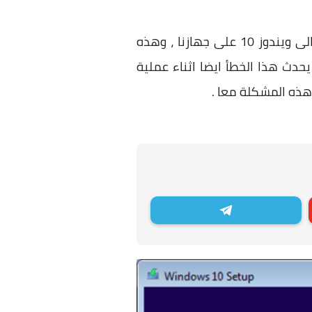
ومن ابرز رسائل الخطأ هى رسالة 0XC1900101 – 0x20017 التى تظهر لنا اثناء تثبيت وترقية الى ويندوز 10 على جهازنا ، وهذه
عملية التمهيد ، وقد يحدث هذا الخطأ ايضا اثناء عملية