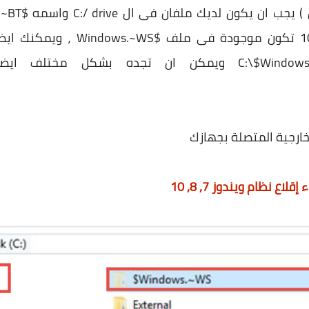
وملفات تثبيت وتسطيب ويندوز 10 تك
التالى C:\$Windows.~WS\Sources\Windows ويمكن ان تجده 