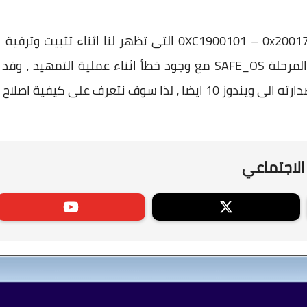
الرسالة معناها فشل التثبيت فى المرحلة SAFE_OS مع وجود خطأ اثناء 
الاجتماعي