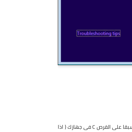
اولا : لا تحتاج الى تحميل او تثبيت ملفات ويندوز 10 من جديد على جهازك ، حيث يتم تخزينهما مسبقا على القرص C فى جهازك ( اذا