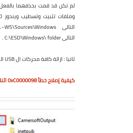
التالى C:\ESD\Windows\ folder .
ثانيا : ازالة كافة محركات ال USB الخارجية المتصلة بجهازك
كيفية إصلاح خطأ 0xC0000098 اثناء إقلاع نظام ويندوز 7, 8, 10