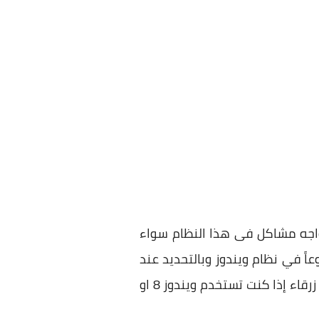
واجه مشاكل فى هذا النظام سواء
عاً في نظام ويندوز وبالتحديد عند
تثبيت ويندوز جديد ظهور رسائل خطأ حيث تجد شاشة سوداء إذا كنت تستخدم ويندوز 7 او شاشة زرقاء إذا كنت تستخدم ويندوز 8 او