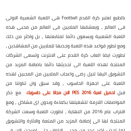
بالطبع تعتبر كرة القدم Football هى اللعبة الشعبية الاولى
فى العالم ، ويعشقها الملايين فى العالم من محبى هذه
اللعبة الشعبية ويسعون دائما لمتابعتها ، بل واكثر من ذلك
ومع تطور قواعد هذه اللعبة وجذبها للملايين من المشاهدين ،
تطورت ايضا العاب كرة القدم على الانترنت وتسعى الشركات
المنتجة لهذه اللعبة الى تحديثها دائما باضافة المزيد من
التشويق اليها لنيل رضى واعجاب الملايين من المحبين لهذه
اللعبة على اجهزة الحاسوب ، وقد سبق وان تناولنا من
قبل
تحميل لعبة PES 2016 الان مجانا على حاسوبك
مع ذكر
المواصفات اللازمة لتشغيلها بكفاءة وبدون اى مشاكل ، ومع
اقتراب عام 2016 من النهاية ، تطورت اللعبة وسعت الشركة
المنتجة لها الى إضافة المزيد من المتعة والاثارة والتشويق
لها لجذب اكبر عدد من محبى الالعاب حتى اصبحت الان فى