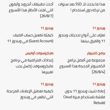
هذا ما يحدث للـ SSD بعد سنوات
أحدث تطبيقات أندرويد وآيفون
من تركه دون استخدام !
التي لفتت الأنظار هذا الأسبوع
[26/8/7]
ويندوز 11
ويندوز 11
تعرّف على أنواع تحديثات ويندوز
كيفيّة تفعيل حساب الضيف
11 والفرق بينها
(Guest Account) في ويندوز 11
برامج كمبيوتر
مايكروسوفت أوفيس
مجموعة من أفضل برامج
إعدادات افتراضية في برنامج
الكمبيوتر الجديدة هذا الاسبوع
مايكروسوفت إكسل يجب
[26/8/4]
تغييرها
ويندوز 11
ويندوز 11
إعادة تثبيت ويندوز 11 بدون
كيفية تعطيل الإعلانات المزعجة
فلاشة باستخدام ميزة Cloud
التي تظهر في ويندوز
Rebuild