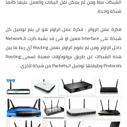
الشبكات معا ومن ثم يمكن نقل البيانات والعمل عليها كأنها
شبكة واحدة.
فكرة عمل الرواتر : فكرة عمل الراوتر هو ان يتم توصيل كل
شبكة على Interface معين او شئ قد يشبه كارت الـNetwork
داخل الراوتر ومن ثم يقوم الراوتر بعمل Routing أي ربط ما بين
هذه الشبكات عن طريق بروتوكولات معينة تسمى Routing
Protocols وظيفتها توصيل الـPackets من شبكة لأخرى.