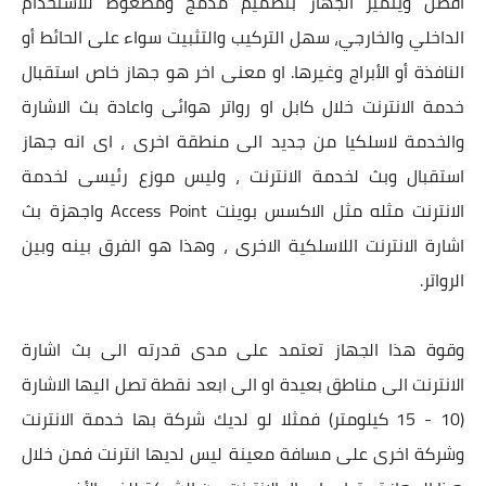
أفضل ويتميز الجهاز بتصميم مدمج ومضغوط للاستخدام
الداخلي والخارجي، سهل التركيب والتثبيت سواء على الحائط أو
النافذة أو الأبراج وغيرها. او معنى اخر هو جهاز خاص استقبال
خدمة الانترنت خلال كابل او رواتر هوائى واعادة بث الاشارة
والخدمة لاسلكيا من جديد الى منطقة اخرى ، اى انه جهاز
استقبال وبث لخدمة الانترنت ، وليس موزع رئيسى لخدمة
الانترنت مثله مثل الاكسس بوينت Access Point واجهزة بث
اشارة الانترنت اللاسلكية الاخرى ، وهذا هو الفرق بينه وبين
الرواتر.
وقوة هذا الجهاز تعتمد على مدى قدرته الى بث اشارة
الانترنت الى مناطق بعيدة او الى ابعد نقطة تصل اليها الاشارة
(10 - 15 كيلومتر)
فمثلا لو لديك شركة بها خدمة الانترنت
وشركة اخرى على مسافة معينة ليس لديها انترنت فمن خلال