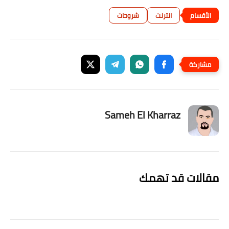
انترنت
شروحات
Sameh El Kharraz
مقالات قد تهمك