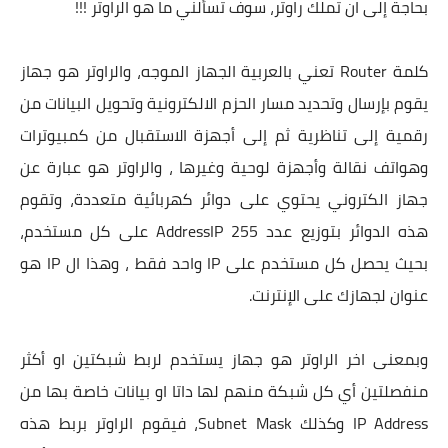
بحاجة إلى ان تملك راوتر، سوف تسألني ما هو الراوتر !!!
كلمة Router تعني بالعربية الجهاز الموجه، والراوتر هو جهاز
يقوم بإرسال وتحديد مسار الحزم الالكترونية وتحويل البيانات من
رقمية إلى تناظرية ثم إلى أجهزة الاستقبال من كمبيوترات
وهواتف نقالة وأجهزة لوحية وغيرها ، والراوتر هو عبارة عن
جهاز الكتروني يحتوي على دوائر كهربائية متعددة، وتقوم
هذه الدوائر بتوزيع عدد 255 AddressIP على كل مستخدم،
بحيث يحصل كل مستخدم على IP واحد فقط ، وهذا ال IP هو
عنوان لجهازك على الإنترنت.
وبمعنى اخر الراوتر هو جهاز يستخدم لربط شبكتين او أكثر
منفصلتين أي كل شبكة منهم لها داتا او بيانات خاصة بها من
IP Address وكذلك Subnet Mask، فيقوم الراوتر بربط هذه