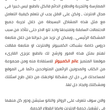
الممارسة والتجربة والاطلاع الدائم فالكل بالطبع ليس خبيرا فى
مجال الانترنت ، ولكن على الاقل يجب ان نتعلم كيفية التعامل
مع مثل هذه المشاكل البسيطة من خلال تجربة جميع
الاحتمالات السابقة وتفنيدها واحد تلو الاخر حتى نتأكد من سبب
المشكلة الرئيسى ، ويمكن ان نزيد من خبراتنا من خلال متابعة
دروس خاصة بشبكات الكمبيوتر والانترنت او متابعة مقالات
تهتم بمثل هذه الامور وارشح لك بالطبع عزيزى القارىء
موقعنا المتميز
عالم الكمبيوتر
للاستفادة منه ومن مجموعة
من الكتاب والمدونين الرائعين المتواجدين دائما فى الموقع
لمساعدتك فى حل اى مشكلة تواجهك من خلال طرح اسئلتك
ومشكلتك وايجاد حل لها.
والان سوف نتعرف على الرواتر والنانو ستيشن ودور كل منهما
فى تشغيل خدمة الانترنت وايضا انقطاع الخدمة.