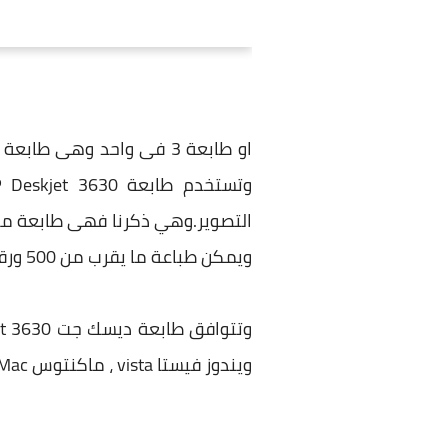
او طابعة 3 فى واحد وهى 
ويمكن طباعة ما يقرب من 500 ورقة عليها قبل نفاذ الحبر وتغيير الخرطوشة وثمنها تقريبا 56 دولار امريكى.
ويندوز فيستا vista ، ماكنتوس Mac.