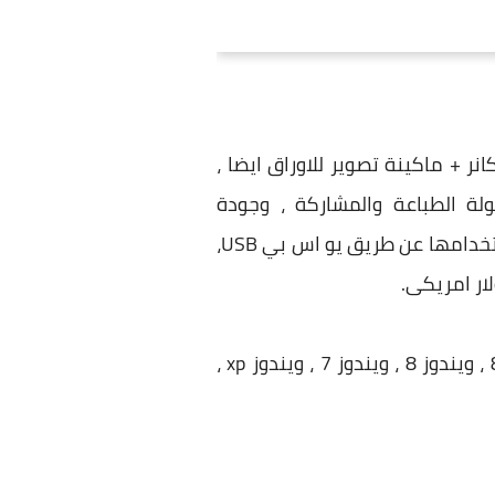
انر + ماكينة تصوير للاوراق ايضا ،
طابعة بسهولة الطباعة والمشاركة ، وجودة
التصوير.وهي ذكرنا فهى طابعة متعددة الوظائف للطباعة وللنسخ والمسح الضوئي ويمكنك استخدامها عن طريق يو اس بي USB،
وتتوافق طابعة ديسك جت HP Deskjet 3630 مع أنظمة التشغيل الآتية : ويندوز 10 ، ويندوز 8.1 ، ويندوز 8 ، ويندوز 7 ، ويندوز xp ،