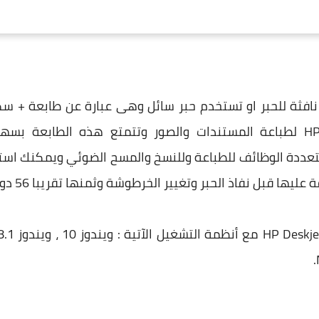
طابعة نافثة للحبر او تستخدم حبر سائل وهى عبارة عن طابعة + سك
وتستخدم طابعة HP Deskjet 3630 لطباعة المستندات والصور وتتمتع هذه ال