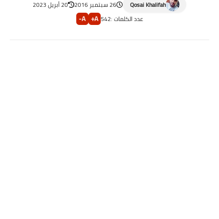
Qosai Khalifah
26 سبتمبر 2016
20 أبريل 2023
A-
A+
عدد الكلمات :
542