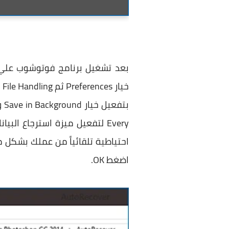
خيار Preferences ثم File Handling لتظهر لك علي الفور نافذة منبثقة خاصة بخيارات حفظ الملفات أدني
بتفعيل خيار Save in Background وذلك لحفظ الملفات في الخلفية كذلك ستقوم بتفعيل خيار
Every لتفعيل ميزة استرجاع ا
احتياطية تلقائياً من عملك بشكل مت
اضغط OK.