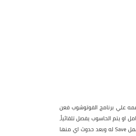
ممه علي برنامج الفوتوشوب فعن
ل او يتم الحاسوب يفصل تلقائياً،
وكل هذه السيناريوهات بالتاكيد ستحدث بينما انت تقوم بإنشاء التصميم والعمل عليه بدون عمل Save له وبعد حدوث اي منها