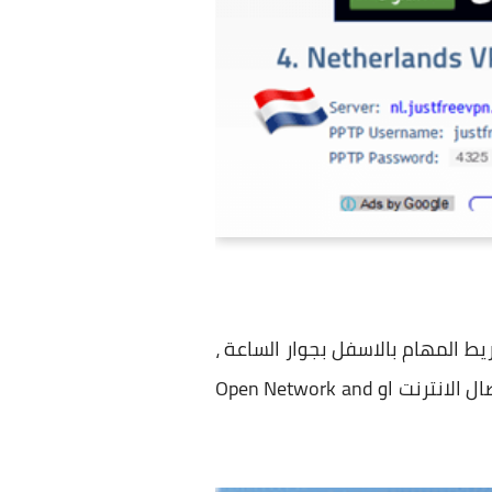
لانترنت فى شريط المهام بالاسفل بجوار الساعة ،
ونلاحظ ان اتصال الانترنت الاساسى الخاص بى اسمه Sameh Elkharraz ، والان نضغط على فتح اتصال الانترنت او Open Network and