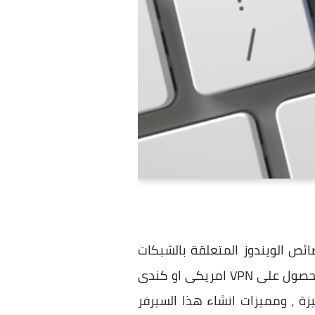
ص الويندوز المتعلقة بالشبكات
وهى set up a new connection or network ، والاخرى الاستعانة بخدمات موقع مجانى تماما للحصول على VPN امريكى او كندى
زة ، ومميزات انشاء هذا السيرفر