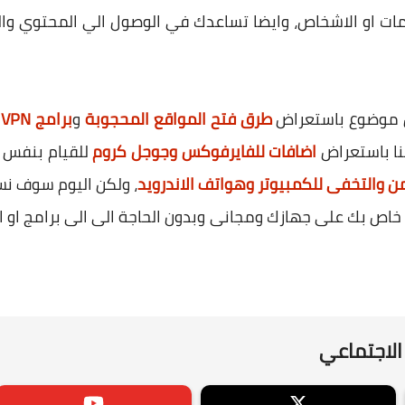
ات او الاشخاص، وايضا تساعدك في الوصول الي المحتوي وا
ن موضوع باستعراض
طرق فتح المواقع المحجوبة
و
برامج VPN
ل
منا باستعراض
اضافات للفايرفوكس وجوجل كروم
للقيام بنفس ا
، ولكن اليوم سوف ن
مكن من خلالها انشاء سيرفر VPN خاص بك على جهازك ومجانى وبدون الحاجة الى الى 
الاجتماعي