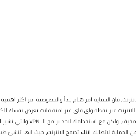
رنت، فان الحماية امر هـام جداً والخصوصية امر اكثر اهمية ب
ل بالانترنت عبر نقطة واى فاى غير امنة فانت تعرض نفسك للك
 الحماية لاتصالك اثناء تصفح الانترنت، حيث انها تنشئ طبق