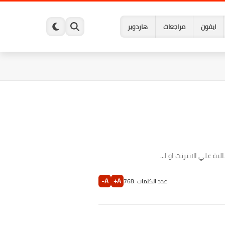
ايفون
مراجعات
هاردوير
 علي الانترنت او ا...
A-
A+
عدد الكلمات :
768