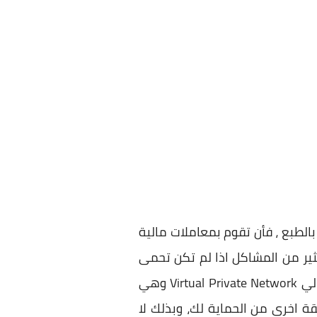
الطبع ، فأن تقوم بمعاملات مالية
ثير من المشاكل اذا لم تكن تحمى
نفسك فى عالم الانترنت الكبير والمخيف، ولكن مع استخدامك لاحد برامج الـ VPN والتي تشير الي Virtual Private Network وهي
ة اخري من الحماية لك، وبذلك لا