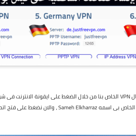
وسوف نبدء الان فى انشاء سيرفر ال VPN الخاص بنا من خلال الضغط على ايقونة ا