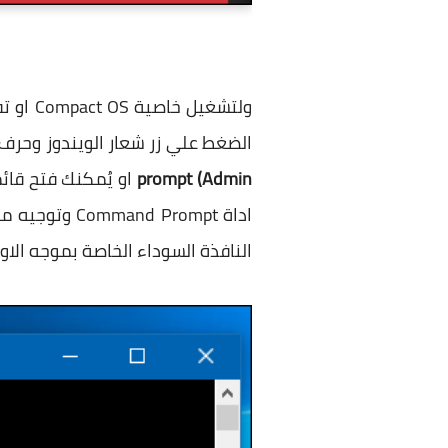
الضغط علي زر شعار الويندوز وحرف X في الكيبورد لتظهر لك قائمة علي الزاوية السفلية للشاشة تضغط منها علي خي
prompt (Admin
النافذة السوداء الخاصة بموجه الاوا