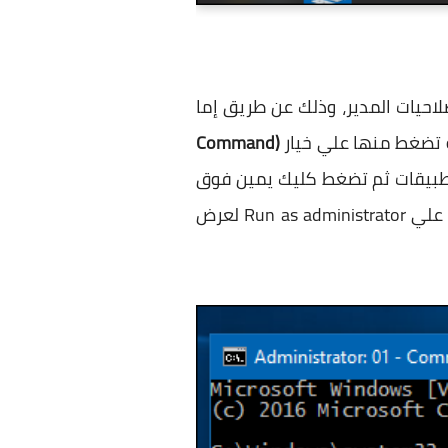
 او تفعيلها سنحتاج إلي فتح موجه الاوامر او نافذة CMD ولكن بصلاحيات المدير، وذلك عن طريق إما
(Command
ضغط علي مجلد Windows System في عمود التطبيقات ثم تضغط كليك يمين فوق
اداة Command Prompt وتوجيه مؤشر الماوس نحو More ومن القائمة المنسدلة الآخري اضغط علي Run as administrator لعرض