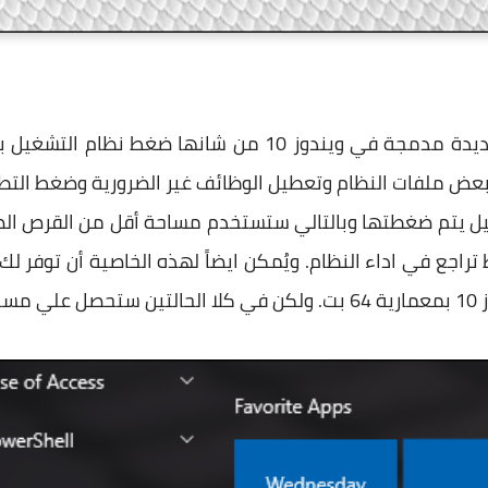
خاصية Compact OS هي خاصية جديدة مدمجة في ويندوز 10 من
 ملفات النظام وتعطيل الوظائف غير الضرورية وضغط التطبي
غيل يتم ضغطتها وبالتالي ستستخدم مساحة أقل من القرص الص