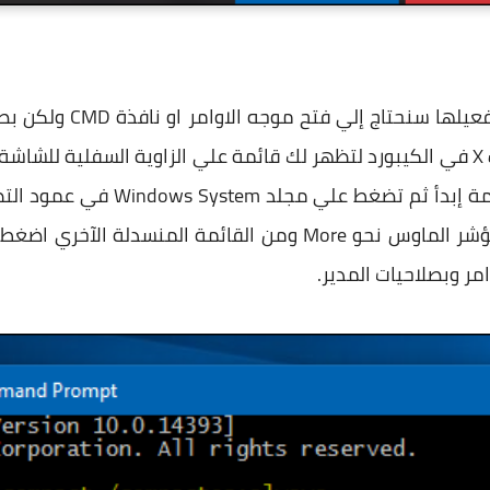
ولتشغيل خاصية Compact OS
ار
او يُمكنك فتح قائمة إبدأ ثم ت
مر وبصلاحيات المدير.