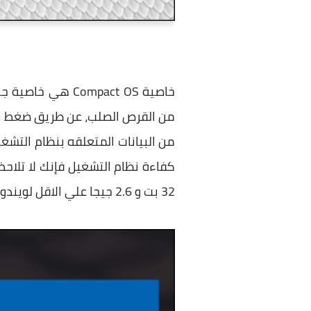
من القرص الصلب، عن طريق ضغط بعض
من البيانات المتعلقه بنظام التش
32 بت و 2.6 جيجا علي الاقل لويندوز 10 بمعمارية 64 بت. ولكن في كلا الحالتين ستحصل علي مساحة جيدة.