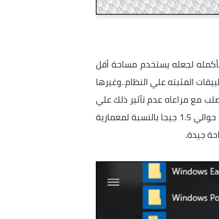
 شانها ضغط نظام التشغيل بأكمله لجعله يستخدم مساحة أقل
قات المثبته علي النظام..وغيرها
لب مع مراعاه عدم تآثير ذلك علي
كفاءة نظام التشغيل فإنك لا تلاحظ تراجع في اداء النظام. ويُمكن ايضاً لهذه الخاصية أن توفر لك حوالي 1.5 جيجا بالنسبة لمعمارية