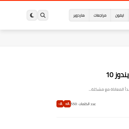
ايفون
مراجعات
هاردوير
دأ المعاناة مع مشكلة...
A-
A+
عدد الكلمات :
550