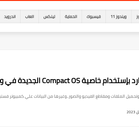
ز
ويندوز 11
فيسبوك
الحماية
لينكس
العاب
اندرويد
Compact OS الجديدة في ويندوز 10
وتحميل الملفات ومقاطع الفيديو والصور..وغيرها من البيانات علي كمبيوتر فستب