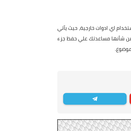
احة لا تقل عن 3 جيجا في الهارد بدون أستخدام اي ادوات خارجية، حيث يآتي
ظام ومن شأنها مساعدتك علي حفظ جزء
موضوع.