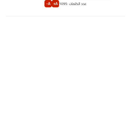
A-
A+
عدد الكلمات :
1095