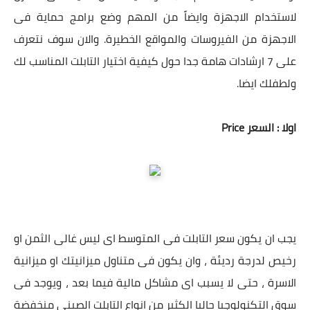
لاستخدام الاجهزة وايضاً من المهم وضع برامج حماية فى
الاجهزة من الفيروسات والمواقع الخطيرة.
والان سوف نتعرف
على 7 ارشادات هامة جدا حول كيفية اختيار التابلت المناسب لك
ولطفلك ايضا.
اولا : السعر Price
يجب ان يكون سعر التابلت فى المتوسط اى ليس غالى الثمن او
رخيص لدرجة رديئة ، وان يكون فى متناول ميزانيتك او ميزانية
الاسرة ، حتى لا يسبب اى مشاكل مالية فيما بعد ، ويوجد فى
سوق التكنولوجيا حاليا الكثير من انواع التابلت الصينى منخفضة