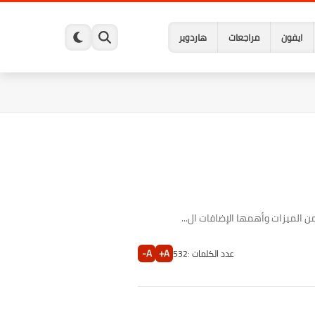
ايفون
مراجعات
هاردوير
الميزات وأهمها الإضافات ال...
A-
A+
عدد الكلمات :
532