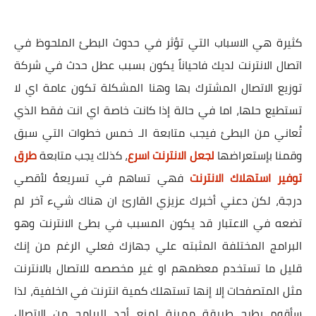
كثيرة هي الاسباب التي تؤثر في حدوث البطئ الملحوظ في
اتصال الانترنت لديك فاحياناً يكون بسبب عطل حدث في شركة
توزيع الاتصال المشترك بها وهنا المشكلة تكون عامة اي لا
تستطيع حلها، اما في حالة إذا كانت خاصة اي انت فقط الذي
تُعاني من البطئ فيجب متابعة الـ خمس خطوات التي سبق
وقمنا بإستعراضها
لجعل الانترنت اسرع
، كذلك يجب متابعة
طرق
توفير استهلاك الانترنت
فهي تساهم في تسريعهُ لأقصي
درجة، لكن دعني أخبرك عزيزي القارئ ان هناك شيء آخر لم
تضعه في الاعتبار قد يكون المسبب في بطئ الانترنت وهو
البرامج المختلفة المثبته علي جهازك فعلي الرغم من إنك
قليل ما تستخدم معظمهم او غير مخصصه للاتصال بالانترنت
مثل المتصفحات إلا إنها تستهلك كمية انترنت في الخلفية، لذا
سأقوم بطرح طريقة مميزة لمنع أحد البرامج من الاتصال