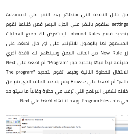
من خلال النافذة التي ستظهر بعد النقر علي Advanced
settings سنقوم بالنظر علي الجزء الايسر فمن خلالها نقوم
بتحديد قسم Inbound Rules ليستعرض لك جميع العمليات
المسموح لها بالوصول للانترنت، علي اي حال نضغط علي
زر New Rule من الجانب الايمن وسيتظهر لك نافذة آخري
منبثقة تبدأ فيها بتحديد خيار "Program" ثم اضغط علي Next
للانتقال للخطوة الثانية وفيها تقوم بتحديد "The program
path" ثم اضغط علي Browse وقم بتحديد الملف الذي يتم من
خلاله تشغيل البرنامج التي ترغب في حظرة وغالباً ما سيتواجد
في ملف Program Files، وبعد الانتهاء اضغط علي Next.