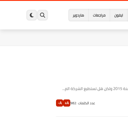
ايفون
مراجعات
هاردوير
A-
A+
عدد الكلمات :
982