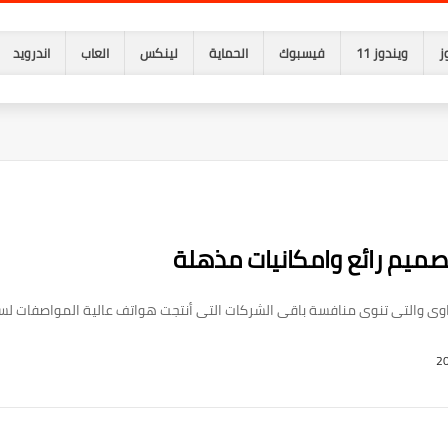
ز
ويندوز 11
فيسبوك
الحماية
لينكس
العاب
اندرويد