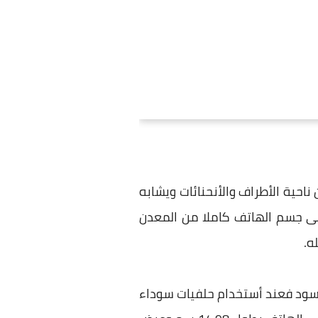
كة هذا الهاتف بحيث يكون مزيج بين تصامين مختلفة فهو مشابة لهاتف Mate 7 من ناحية الأطراف والأنحنائات ويشابه
زا للهاتف ويأتى جسم الهاتف كاملا من المعدن
ه.
 الشاشة أطار أسود فعند أستخدام حلفيات سوداء