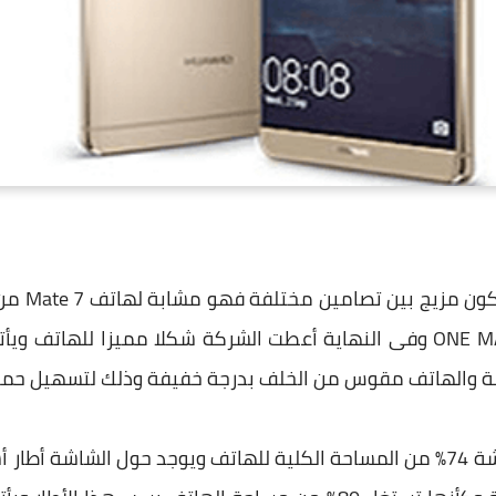
أنتجت الشر
التصميم هاتفى HTC ONE 7 و ONE MAX وفى النهاية أعطت الشركة شكلا ممي
ة والهاتف مقوس من الخلف بدرجة خفيفة وذلك لتسهيل حمل
فى الواجهة الأمامية تستغل الشاشة 74% من المساحة الكلية للهاتف ويوجد حول