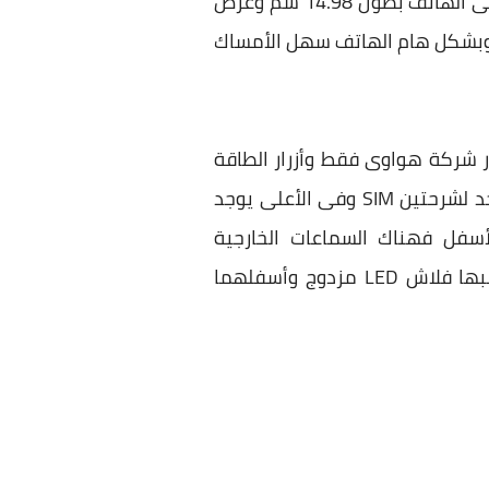
أو ذات أطراف سوداء تظهر الشاشة وكأنها تستغل 80% من مساحة الهاتف بسب هذا الأطار ويأتى الهاتف بطول 14.98 سم وعرض
 فهو 7.2 ملم عند أسمك نقطة فى الهاتف وهى من الأعلى ويزن 156 جرام وبشكل هام الهاتف سهل الأمساك
والكاميرا الأمامية وفلاش LED ومن الأسفل شعار شركة هواوى فقط وأزرار الطاقة
ورفع وخفض الصوت موجدون فى الجهة اليمنى للهاتف أما من الجهة اليسرى يوجد مدخل واحد لشرحتين SIM وفى الأعلى يوجد
أما من الأسفل فهناك السماعات الخارجية
ومايكروفون المكالمات وبينهما مخرج Micro usb2.0 ومن الجهة الخلفية يوجد الكاميرا وبجانبها فلاش LED مزدوج وأسفلهما