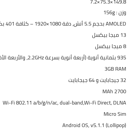
149.8×75.3×7.2
وزن : 156g
AMOLED بحجم 5.5 أنش، دقة 1080×1920 – كثافة 401 بكسل لكل إنش
13 ميجا بيكسل
8 ميجا بيكسل
935 بثمانية أنوية (أربعة أنوية بسرعة 2.2GHz، والأربعة الأخرى بسرعة 1.5GHz)
)
3GB RAM
32 جيجابايت و 64
جيجابايت
MAh 2700
Wi-Fi 802.11 a/b/g/n/ac, dual-band,Wi-Fi Direct, DLNA
Micro Sim
Android OS, v5.1.1 (Lollipop)