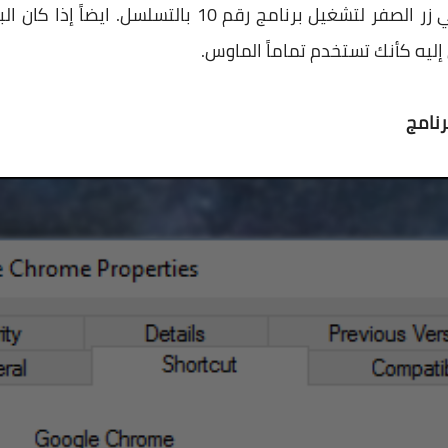
او رقم 2 لثاني برنامج.. وهكذا حتي زر الصفر لتشغيل برن
إليه كأنك تستخدم تماماً الماوس.