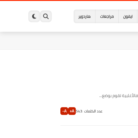
ايفون
مراجعات
هاردوير
الأغلبية تقوم بوضع...
A-
A+
عدد الكلمات :
543