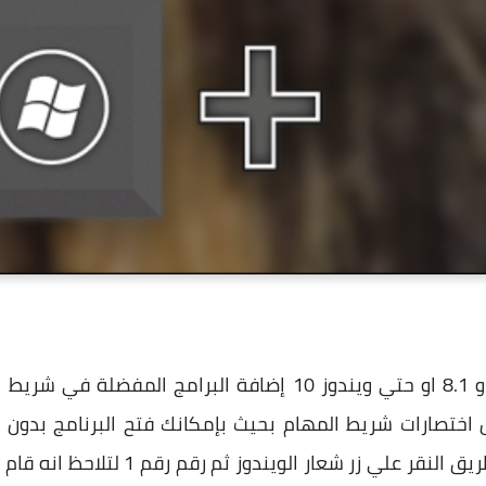
يُمكن لمُستخدمي ويندوز 7 او 8 او 8.1 او حتي ويندوز 10 إضافة
 اختصارات شريط المهام بحيث بإمكانك فتح البرنامج بدون 
بواسطة لوحة المفاتيح وذلك عن طريق النق