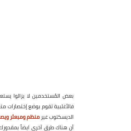
بعض المُستخدمين لا يزالوا يستع
فالأغلبية تقوم بوضع إختصارات مت
الديسكتوب غير
منظم ومبعثر ويصع
أن هناك طرق آخري ايضاً بمقدورك 