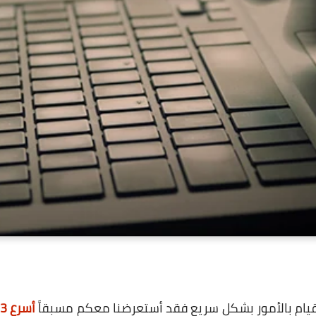
قيام بالأمور بشكل سريع فقد أستعرضنا معكم مسبقاً
أسرع 3 طرق غير معروفة لإغلاق حاسوبك