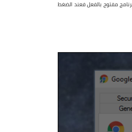
امج رقم 10 بالتسلسل. ايضاً إذا كان البرنامج مفتوح بالفعل فعند الضغط