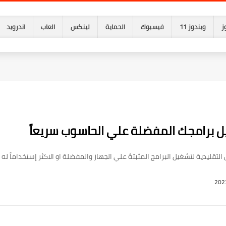
ز
ويندوز 11
فيسبوك
الحماية
لينكس
العاب
اندرويد
تقليدية لتشغيل البرامج المثبتهُ علي الجهاز والمفضلة او الاكثر إستخداماً له ف