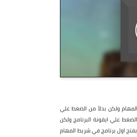
 البرامج المفضلة في شريط المهام ولكن بدلاً من الضغط علي
الضغط علي ايقونة البرنامج ولكن
ر علي زر شعار الويندوز ثم رقم رقم 1 لتلاحظ انه قام بفتح اول برنامج في شريط المهام