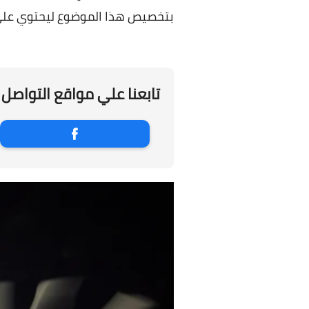
بتخصيص هذا الموضوع ليحتوي علي 3 طرق غير تقليدية لفتح برامج الكمبيوتر علي حاسوبك سر
تابعنا علي مواقع التواصل 