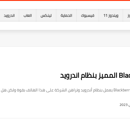
ز
ويندوز 11
فيسبوك
الحماية
لينكس
العاب
اندرويد