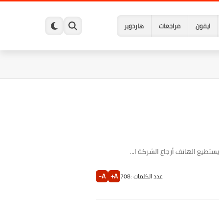
ايفون
مراجعات
هاردوير
A-
A+
عدد الكلمات :
708