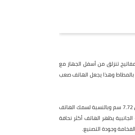
فاتيح تنزلق من أسفل الجهاز مع
ه بالمطاط وهذا يجعل الهاتف صعب
طول الهاتف 14.7 سم ولكن عند سحب لوحة المفاتيح يصل طوله ألى 18.7 سم ويأتى Priv بعرض 7.72 سم وبالنسبة لسمك الهاتف
 الجانبية يظهر الهاتف أكثر نحافة