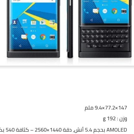
147×77.2×9.4 ملم
وزن : 192 g
AMOLED بحجم 5.4 أنش، دقة 1440×2560 – كثافة 540 بكسل لكل إنش