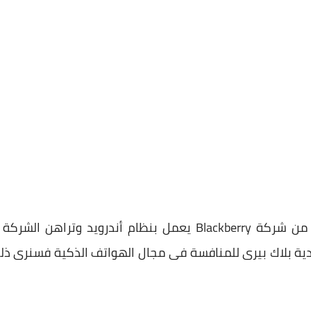
هاتف Blackberry Priv أول هاتف من شركة Blackberry يعمل بنظا
دية بلاك بيرى للمنافسة فى مجال الهواتف الذكية فسنرى ذلك