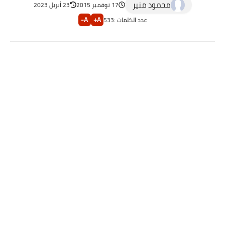
محمود منير
17 نوفمبر 2015
23 أبريل 2023
A-
A+
عدد الكلمات :
533