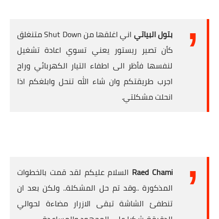
بتول البياتي
اني اغلقها من Shut Down متنغلق
كأن تصير ريستور يعني تسوي اعادة تشغيل
لنفسها فأظر الى اطفاء التيار الكهربائي وراح
اجرب طريقتكم وان شاء الله تنحل وابلغكم اذا
انحلت مشكلتي.
Raed Chami
السلام عليكم لقد قمت بالخطوات
المذكورة ..وقد تم حل المشكلة.. ولكن بعد ان
تنطفئ الشاشة تبقى الازرار مضاءة لحوالي
الدقيقة..شكرا على المجهود والمساعدة