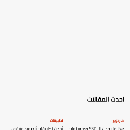
احدث المقالات
هاردوير
تطبيقات
هذا ما يحدث للـ SSD بعد سنوات
أحدث تطبيقات أندرويد وآيفون