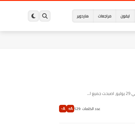
ايفون
مراجعات
هاردوير
A-
A+
عدد الكلمات :
529