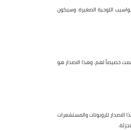
Windows مطورة للهواتف الذكية والحواسيب اللوحية الصغيرة. وسيكون
ت خصيصاً لهم. وهذا الاصدار هو
ترنت الاشياء، ويضم الاجهزة الصغيرة كـ Raspberry Pi. حيث أن هذا الاصدار للروبوتات والمستشعرات
جزئة.