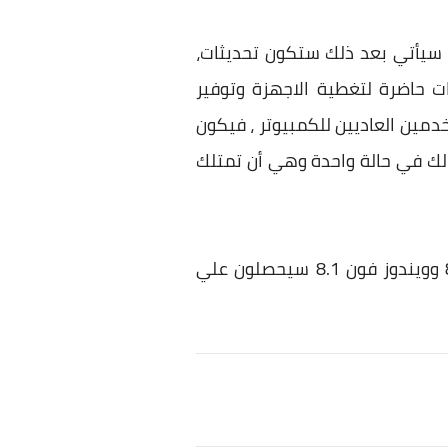
وفت وبما سيأتي بعد ذلك ستكون تحديثات،
 حاضرة لتغطية الاجهزة وتوفير
مين العاديين للكمبيوتر ، فيكون
حيث أن نسخة الـ Pro ستكون جيدة بالنسبة لك في حالة واحدة وهي أن تمتلك
وقد قامت مايكروسوفت بالتصريح بشكل واضح أن مستخدمي ويندوز 7 وويندوز 8 وويندوز 8.1 وويندوز فون 8.1 سيحصلون علي