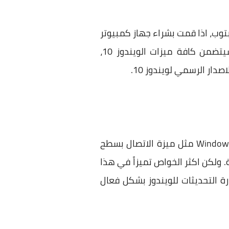
يوتر المكتبي واللابتوب، اذا قمت بشراء جهاز كمبيوتر
جديد تابع لمايكروسوفت سيحتوي افتراضيا على الاصدار Windows 10 Home. هذا الاصدار سيتضمن كافة ميزات الويندوز 10،
سيتضمن هذا الاصدار على بعض الميزات المتقدمة التي لن تكون متاحة في اصدار Windows 10 Home مثل ميزة الاتصال بسطح
 ولكن اكثر الخواص تميزاً في هذا
د المعلومات بادارة التحديثات للويندوز بشكل فعال