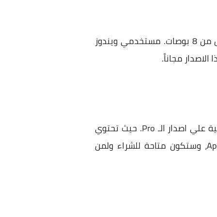
هذا الاصدار سيكون متاح للهواتف النقالة والحواسيب اللوحية التي تبلغ مقاسات شاشاتها اقل من 8 بوصات. مستخدمي ويندوز
هذا الاصدار موجهه لاصحاب الشركات المتوسطة وكبيرة الحجم ، حيث يحتوي علي خواص اضافية علي اصدار الـ Pro. حيث تحتوي
علي خواص كـ Operating System Deployment و Comprehensive Device و App Management، وستكون متاحة للشراء ولمن