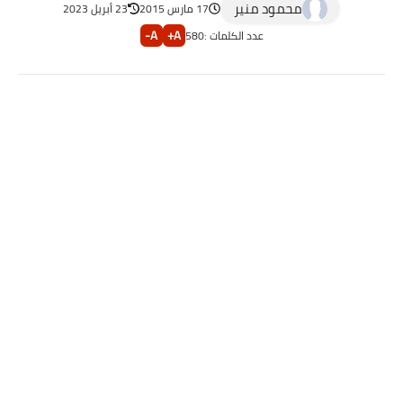
محمود منير
17 مارس 2015
23 أبريل 2023
A-
A+
عدد الكلمات :
580