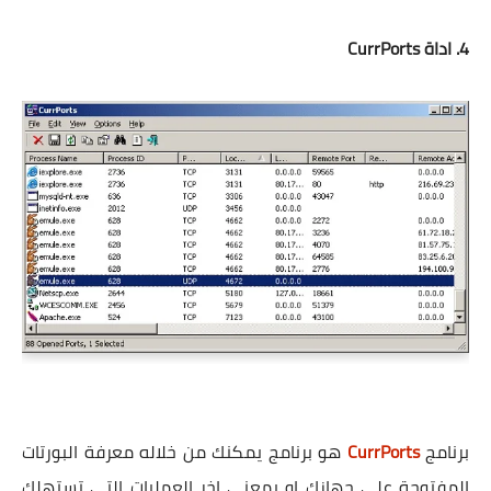
4. اداة CurrPorts
برنامج
CurrPorts
هو برنامج يمكنك من خلاله معرفة البورتات
المفتوحة علي جهازك او بمعني اخر العمليات التي تستهلك