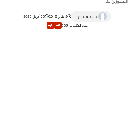
المطورين حا...
محمود منير
3 يناير 2015
23 أبريل 2023
A-
A+
عدد الكلمات :
236