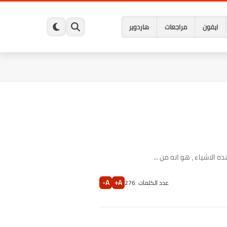
ايفون
مراجعات
هاردوير
A-
A+
عدد الكلمات :
276