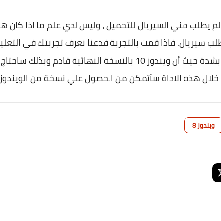
لم يطلب مني السيريال للتحميل ، وليس لدي علم ما اذا كان ه
لق لا يتطلب سيريال. فاذا قمت بالتجربة فدعنا نعرف تجربتك في ال
مايكروسوفت ، فصدقاً كنت اريدها بشدة حيث أن ويندوز 10 بالنسخة النه
ويندوز 8