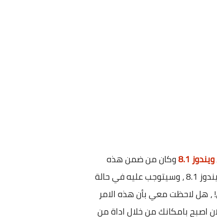
وكان من ضمن هذه
الاشياء ، هو انه من قام بالترقية من ويندوز 8 الي ويندوز 8.1 ، فلن يتمكن من تحميل نسخة من ويندوز 8.1 ، وسيتوجب عليه في حالة
بتثبيت ويندوز 8 ويقوم بالترقية مرة اخري! ، هل لاحظت معي بأن هذه الامر
 اصبح بامكانك من خلال اداة من