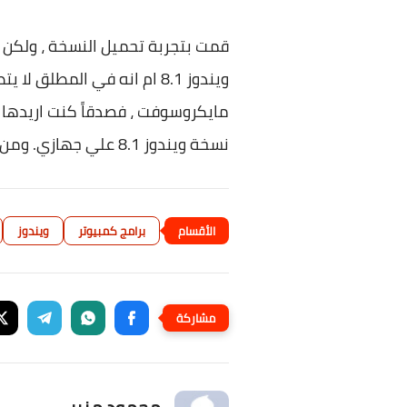
قمت بتجربة تحميل النسخة ، ولكن 
ويندوز 8.1 ام انه في المط
نسخة ويندوز 8.1 علي جهازي. ومن خلال هذه الاداة سأتمكن من الحصول علي نسخة من الويندوز.
برامج كمبيوتر
ويندوز