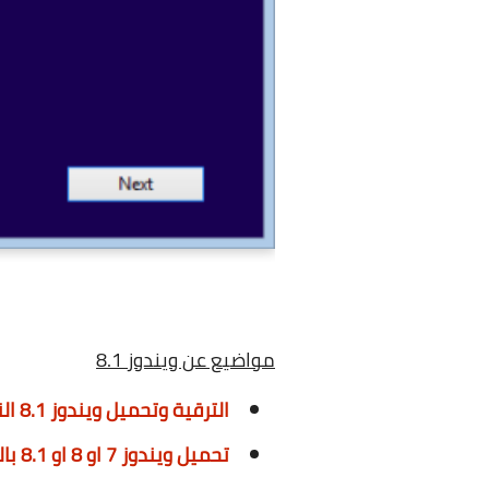
مواضيع عن ويندوز 8.1
الترقية وتحميل ويندوز 8.1 النهائية ومميزاتها
تحميل ويندوز 7 او 8 او 8.1 بالنسخة الاصلية من مايكروسوفت