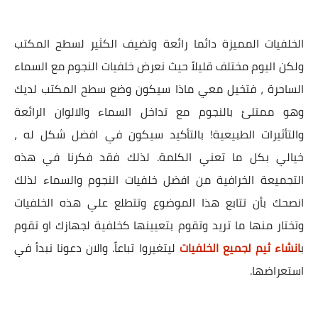
الخلفيات المميزة دائما رائعة وتضيف الكثير لسطح المكتب
ولكن اليوم مختلف قليلاً حيث نعرض خلفيات النجوم مع السماء
الساحرة ، فتخيل معي ماذا سيكون وضع سطح المكتب لديك
وهو ممتلئ بالنجوم مع تداخل السماء والالوان الرائعة
والتأثيرات الطبيعية! بالتأكيد سيكون في افضل شكل له ،
خيالي بكل ما تعني الكلمة. لذلك فقد فكرنا في هذه
التجميعة الخرافية من افضل خلفيات النجوم والسماء لذلك
انصحك بأن تتابع هذا الموضوع وتتطلع علي هذه الخلفيات
وتختار منها ما تريد وتقوم بتعيينها كخلفية لجهازك او تقوم
ب
انشاء ثيم لجميع الخلفيات
ليتغيروا تباعاً. والان دعونا نبدأ في
استعراضها.