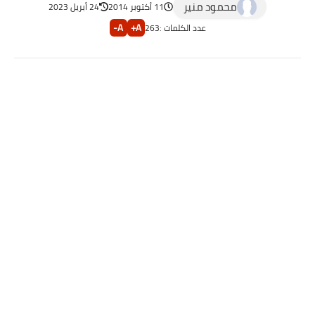
محمود منير
11 أكتوبر 2014
24 أبريل 2023
A-
A+
عدد الكلمات :
263