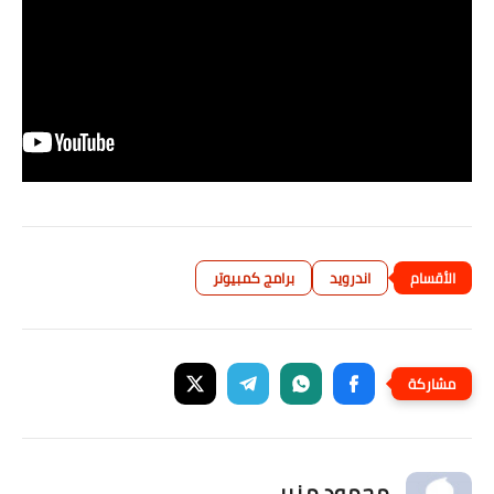
اندرويد
برامج كمبيوتر
محمود منير