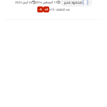
محمود منير
17 أغسطس 2014
24 أبريل 2023
A-
A+
عدد الكلمات :
415