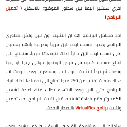
اخري سنشير اليها بين سطور الموضوع بالاسفل.
(
تحميل
البرنامج
)
احد مشاكل البرنامج هو ان التثبيت اون لاين ولكن مطوري
البرنامج وعدوا بنسخة اوف لاين قريباً وصرحوا بأنهم يعملون
علي نسخة اوف لاين حالياً لذلك نتوقعها قريباً. ستحتاج الي
افراغ مساحة كبيرة في قرص الويندوز حوالي جيجا او جيجا
ونصف ثم تبدأ التثبيت الاون لاين ويستغرق بعض الوقت لان
هناك ملفات تقترب من 250 ميجا تحتاج الي تحميلها. لذلك اترك
البرنامج حتي الان وبعد الانتهاء يطلب منك اعادة تشغيل
الكمبيوتر فقم باعادة تشغيله. قبل تثبيت البرنامج يجب تحميل
وتثبيت
برنامج VirtualBox
بالاصدار الاحدث.
ستحتاج الي مشاهدة الفيديو بالاسفل والذي يشرح بعض