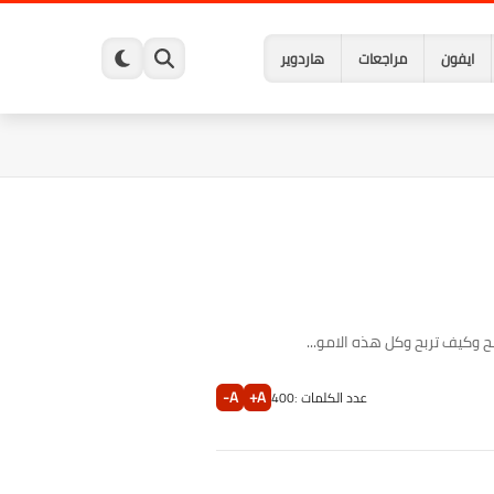
ايفون
مراجعات
هاردوير
 وكيف تربح وكل هذه الامو...
A-
A+
عدد الكلمات :
400