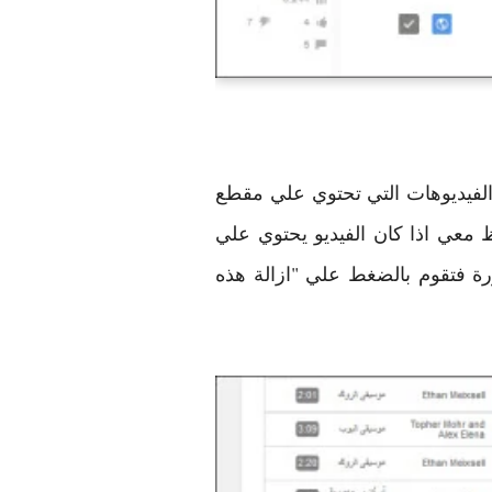
Video ثم تقوم بعد ذلك بالبحث عن الفيديوهات التي تحتوي علي مقطع
لضغط علي تعديل Edit وتقوم باختيار صوتي Audio. والان لاحظ معي اذا كان الفيديو يحتوي علي
رة فتقوم بالضغط علي "ازالة هذه