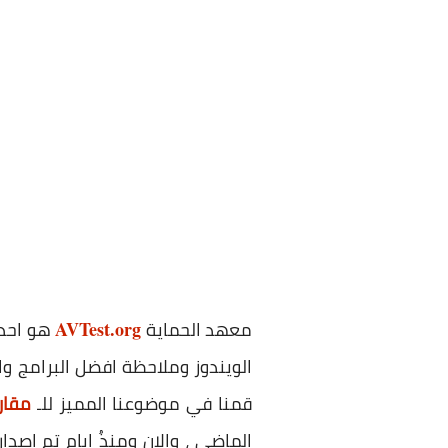
معهد الحماية
هو احد 
AVTest.org
الويندوز وملاحظة افضل البرامج وا
قمنا في موضوعنا المميز للـ
مقارنة 
الماضي ، والان ومنذُ ايام تم اصد