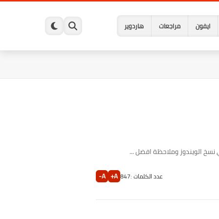
ايفون
مراجعات
هاردوير
A-
A+
عدد الكلمات :
847