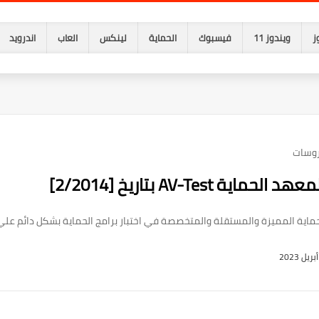
ز
ويندوز 11
فيسبوك
الحماية
لينكس
العاب
اندرويد
روسات
AV-Test بتاريخ [2/2014]