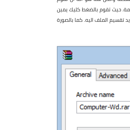
ك استخدام برنامج الـ Winrar للقيام بهذه المهمة. حيث تقوم بالضغط كليك يمين
في مستطيل الـ Split باختصار الحجم الذي تريد تقسيم الملف اليه. كما بالصورة