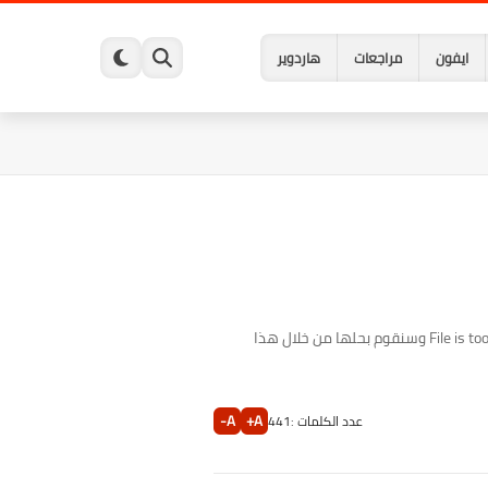
ايفون
مراجعات
هاردوير
مشكلة ظهور رسالة خطأ عند نقل ملف الي الفلاش ميموري ، حيث تظهر رسالة الخطأ File is too large for the destination file system وسنقوم بحلها من خلال هذا
A-
A+
عدد الكلمات :
441