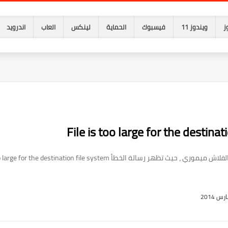
ز
ويندوز 11
فيسبوك
الحماية
لينكس
العاب
اندرويد