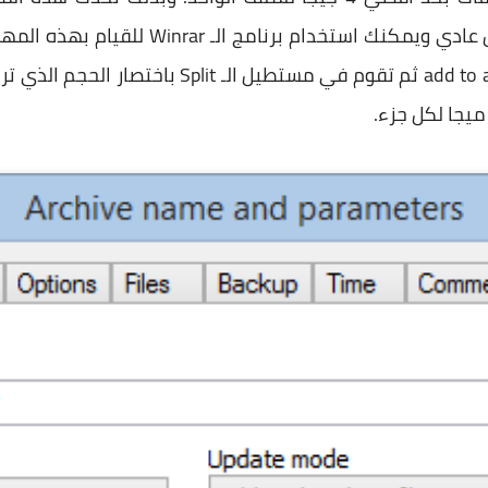
بتقسيم الملف وتقوم بنقله بشكل عادي ويمكن
علي الملف ثم تقوم باختيار add to archive ثم تقوم 