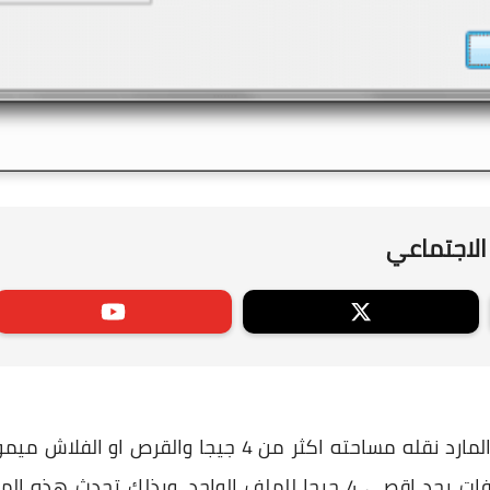
الاجتماعي
السبب هنا ببساطة هو أن الملف المارد نقله مساحته اكثر من
بنظام FAT32 والذي يقبل نقل ملفات بحد اقصي 4 جيجا للملف الواحد.