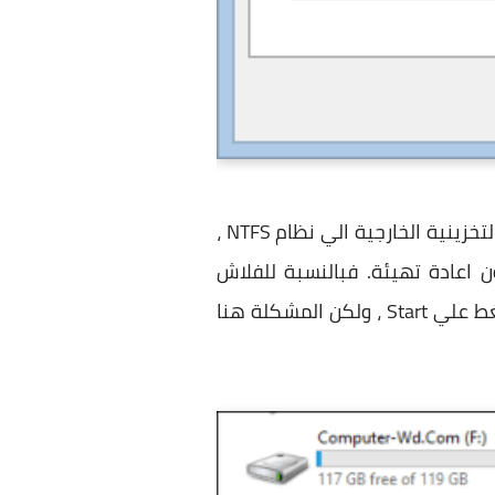
والخيار الاخر هو ان تقوم بتحويل نظام التهيئة علي القرص لديك او الفلاش ميموري او الوسيلة التخزينية الخارجية الي نظام NTFS ،
ن اعادة تهيئة. فبالنسبة للفلاش
ميموري كليك يمين ثم اختيار Format ثم تقوم باختيار نظام NTFS بدلاً من FAT32 ثم تقوم بالضغط علي Start ، ولكن المشكلة هنا