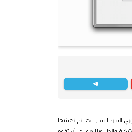
 4 جيجا والقرص او الفلاش ميموري المارد النقل اليها تم تهيئتها
 وبذلك تحدث هذه المشكلة والحل هنا هو اما أن تقوم