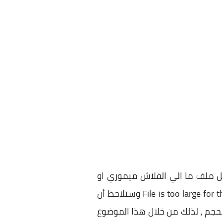
 ملف ما الي الفلاش ميموري او
الي هارد خارجي او اي وسيلة تخزين خارجية ، حيث تظهر رسالة الخطأ File is too large for the destination file system وستلاحظ أن
لحجم ، لذلك من خلال هذا الموضوع