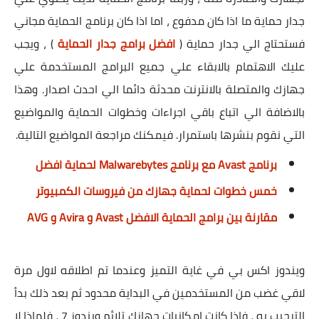
جدار حماية ما اذا كان مدفوع ، اما اذا كان برنامج الحماية مجاني
فستحتاج الي جدار حماية (
افضل برامج جدار الحماية
) ، ويجب
عليك الاهتمام بالابقاء علي جميع البرامج المستخدمة علي
جهازك والمتصلة بالانترنت محدثة دائما الي احدث اصدار. وهذا
بالاضافة الي اتباع باقي اجراءات وخطوات الحماية والمواضيع
التي نقوم بنشرها باستمرار. فيمكنك مراجعة المواضيع التالية.
برنامج Avast مع برنامج Malwarebytes لحماية افضل
خمس خطوات لحماية جهازك من فيروسات الكمبيوتر
مقارنة بين برامج الحماية الافضل Avast و Avira و AVG
ويندوز اكس بي في غاية التميز وعندما تم اطلاقه لاول مرة
لاقي غضب من المستخدمين في البداية محدود ثم بعد ذلك بدأ
الترحيب به ، فاذا كانت امكانيات جهازك تلائم ويندوز 7 ، فلماذا لا