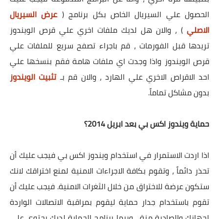
الحصول علي السيريال الخاص بكل برنامج (
عرض السيريال
الاصلي
) ، والان هل لديك ملفات اخري علي قرص الويندوز
تريدها قبل الفورمات ، قم باجراء تصفح سريع للملفات علي
قرص الويندوز واذا وجدت اي ملفات هامة فقم بنسخها علي
احد الاقراص الاخري علي الهارد ، والان قم بـ
تثبيت الويندوز
بدون مشاكل تماماً.
حماية ويندوز اكس بي بعد ابريل 2014؟
اذا اردت الاستمرار في استخدام ويندوز اكس بي فيجب عليك أن
تحذر دائماً ، وتقوم بكافة الاجراءات الامنية لمنع اختراقك لانك
ستكون عرضة للاختراق من خلال الثغرات الامنية. فيجب عليك أن
تقوم باستخدام جدار حماية ليقوم بمراقبة الاتصالات الواردة
لجهازك والصادرة منة ، وربما برنامج الحماية لديك يحتوي علي