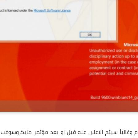
تحديث كبير لويندوز 8.1 قادم وغالباً سيتم الاعلان عنه قبل او بعد مؤتمر ما