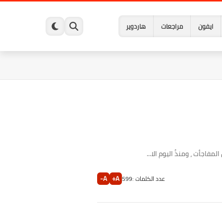
ايفون
مراجعات
هاردوير
اجأت ، ومنذُ اليوم الا...
A-
A+
عدد الكلمات :
599