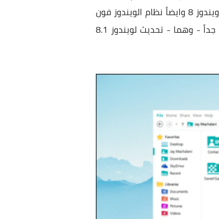
وتطبيقات الاندرويد فاصبح هذا الامر يهدد عرش مايكروسوفت ، لذلك فاطلقت نظام التشغيل ويندوز 8 وايضاً نظام الويندوز فون
حتي تنشأ رابط بين الهواتف واجهزة الكمبيوتر. والان مايكروسوفت تستعد الي حدثين هامين جداً - وهما - تحديث لويندوز 8.1