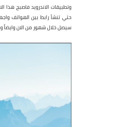
سيصل خلال شهور من الان وايضاً ويندوز 9 والذي من المتوقع أن يصدر خلال الس