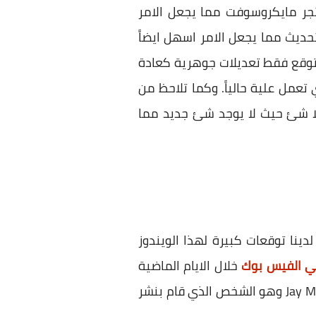
ر مايكروسوفت مما يجعل الامر
Service pac جديد لويندوز 8.1 بل سيكون مجرد تحديث مما يجعل الامر اسهل ايضاً
نتوقع فقط تعديلات جوهرية كعادة
تعمل علية حالياً. وكما تلاحظ من
لمسربة للتحديث الخاص بويندوز 8.1 وتظهر الصورة لا شئ حيث لا يوجد شئ جديد مما
تاح العام القادم ، وصدقاً لدينا توقعات كبيرة لهذا الويندوز
ي الفيس بوك
خلال الايام الماضية
Jay Machalani وهو الشخص الذي قام بنشر