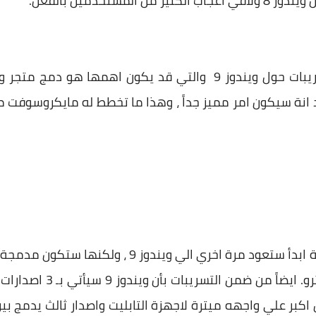
مستخدمين بالفعل.
وقمنا ايضاً بالنشر حول بعض التسريبات حول ويندوز 9 والتي قد يكو
 انة سيكون امر مميز جداً ، وهذا ما تخطط له مايكروسوفت م
ايضاً من التسريبات الاخري بأن قائمة ابدأ ستعود مرة 
بين سطح المكتب وبين واجه