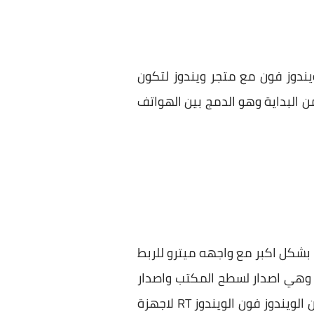
ن اهمها هو دمج متجر ويندوز فون مع متجر ويندوز لتكون
ن البداية وهو الدمج بين الهواتف
اخري الي ويندوز 9 ، ولكنها ستكون مدمجة بشكل اكبر مع واجهه ميترو للربط
ه ميترو. ايضاً من ضمن التسريبات بأن ويندوز 9 سيأتي بـ 3 اصدارات وهي اصدار لسطح المكتب واصدار
واجهه ميترو وسيكون مركز بشكل اكبر علي واجهه ميترة لاجهزة التابليت واصدار ثالث يدمج بين الويندوز فون الويندوز RT لاجهزة