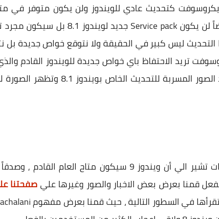
كروسوفت كتحديث عادي للويندوز ولن يكون متوفر في متج
اسهل بالنسبة للمستخدمين ، وايضاً لن يكون k
 التحديث ليس كبير في الحقيقة ولا نتوقع خواص جديدة بل 
وسوفت تريد الاحتفاظ باي خواص جديدة للويندوز القادم والذي 
الصورة المسربة بالاعلي وهي احد الصور ا
التقدير المبدئي والتوقع والتسريبات تشير الي أن ويندوز 9 سيكون م
لفعل قمنا بعرض بعض الاخبار والصور وغيرها علي
صفحتنا عل
تقرأها في السطور التالية ، حيث قمنا بعرض مفهوم