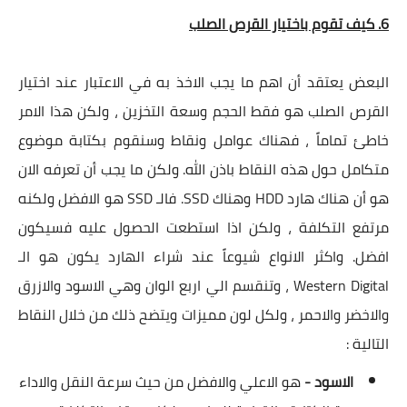
6. كيف تقوم باختيار القرص الصلب
البعض يعتقد أن اهم ما يجب الاخذ به في الاعتبار عند اختيار
القرص الصلب هو فقط الحجم وسعة التخزين ، ولكن هذا الامر
خاطئ تماماً ، فهناك عوامل ونقاط وسنقوم بكتابة موضوع
متكامل حول هذه النقاط باذن الله. ولكن ما يجب أن تعرفه الان
هو أن هناك هارد
HDD وهناك SSD. فالـ SSD هو الافضل ولكنه
مرتفع التكلفة ، ولكن اذا استطعت الحصول عليه فسيكون
افضل. واكثر الانواع شيوعاً عند شراء الهارد يكون هو الـ
Western Digital ، وتنقسم الي اربع الوان وهي الاسود والازرق
والاخضر والاحمر ، ولكل لون مميزات ويتضح ذلك من خلال النقاط
التالية :
الاسود -
هو الاعلي والافضل من حيث سرعة النقل والاداء