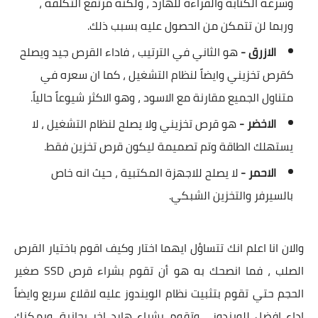
وسرعة الكتابة والقراءة للهارد ، ولكنه مرتفع التكلفة ،
وربما لن تتمكن من الحصول عليه بسبب ذلك.
الازرق -
هو الثاني في الترتيب ، فاداء القرص جيد ويصلح
كقرص تخزيني وايضاً لنظام التشغيل ، كما ان سعره في
متناول الجميع مقارنة مع الاسود ، وهو الاكثر شيوعاً حالياً.
الاخضر -
هو قرص تخزيني ولا يصلح لنظام التشغيل ، لا
يستهلك الطاقة وتم تصميمة ليكون قرص تخزين فقط.
الاحمر -
لا يصلح للاجهزة المكتبية ، حيث انه خاص
بالسيرفر والتخزين الشبكي.
والان انا اعلم انك تتساؤل ايهما اختار وكيف اقوم باختيار القرص
الصلب ، فما انصحك به هو أن تقوم بشراء قرص SSD صغير
الحجم حتي تقوم بتثبيت نظام الويندوز عليه لاقلاع سريع وايضاً
اداء افضل للويندوز ، وتقوم بشراء هارد اخر بجانبة. ويمكنك