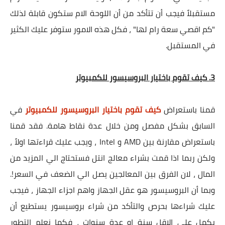
مستقبلاً فيجب أن تتأكد من أن اللوحة الام ستكون قابلة لذلك
"كم اقصي سعة رام لها" ، فكل هذه الامور ستوفر عليك الكثير
في المستقبل.
3. كيف تقوم باختيار البروسيسور للكمبيوتر
قمنا باستعراض
كيف تقوم باختيار البروسيسور للكمبيوتر
في
السابق بشكل مفصل ومن خلال عدة نقاط هامة. فقد قمنا
باستعراض مقارنة بين AMD و Intel ، ويجب عليك قراءتها اولاً ،
ولكن ربما اذا قمت بشراء معالج انتل فستحتاج الي المزيد من
المال ، لان الفرق بين المعالجين يصل الي الضعف في السعر!.
وبما أن البروسيسور هو عقل الجهاز واهم اجزاء الجهاز ، فيجب
عليك شراءها بحرص والتأكد من شراء بروسيسور يستطيع أن
يكمل علي الاقل سنة او عدة سنوات ، فكما نعلم التطور