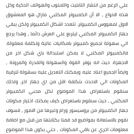
علي الرغم من انتشار التابليت واللابتوب والهواتف الذكية وكل
هذه الانواع ، الا أن الكمبيوتر المكتبي مازال هو المعشوق
الاول لمهووس الكمبيوتر. تتعدد اشكال الكمبيوتر ولكن يبقي
جهاز الكمبيوتر المكتبي ليتربع علي العرش دائما ، وهذا يرجع
الي سهولة تجميع كمبيوتر بامكانيات عالية وتكلفة معقولة.
فالكمبيوتر المكتبي لا يمكن استبدالة باي شكل اخر من
الاجهزة. حيث انه يوفر القوة والسهولة والقدرة والمرونة ،
وايضاً الجميع اعتاد عليه. ويمكنك التعديل عليه بسهولة لترقية
المكونات الي الاحدث بتكلفة اقل من اي جهاز اخر. ولذلك
سنقوم باستعراض هذا الموضوع لكل محبي الكمبيوتر
المكتبي ، حيث سنقوم باستعراض كيف يمكنك اختيار مكونات
جهاز الكمبيوتر من بروسيسور ورام وغيرها من الامور ، فسوف
نقوم بالاستعانة بمواضيع قد قمنا بكتابتها من قبل مع اضافة
معلومات اخري عن باقي المكونات ، حتي يكون هذا الموضوع