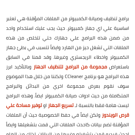
برامج تنظيف وصيانة الكمبيوتر من الملفات المؤقتة هي تعتبر
اساسية علي اي جهاز كمبيوتر. حيث يجب عليك استخدام واحد
من ضمن هذه البرامج علي جهازك حتي تتخلص من هذه
الملفات التي تشغل حيز من الهارد وايضاً تتسبب في بطئ جهاز
الكمبيوتر واخطاء الريجستري وغيرها. وقد قمنا في السابق
باستعراض
مجموعة من البرامج لتنظيف الجهاز
وبالتأكيد ابرز
هذه البرامج هو برنامج CCleaner ولكننا من خلال هذا الموضوع
سوف نقوم بعرض مجموعة اخري من البدائل والبرامج
المتكاملة من حيث ادوات صيانة الكمبيوتر ايضاً. وهذه البرامج
ليست هامة فقط بالنسبة لـ
تسريع الجهاز
او
توفير مساحة علي
قرص الويندوز
ولكن ايضاً في حفظ الخصوصية حيث أن الملفات
المؤقتة تضم بيانات كاحدث الملفات التي قمت بتشغيلها وايضاً
احدث فيديو قمت بتشغيله وغيرها من البيانات. لذلك من الهام