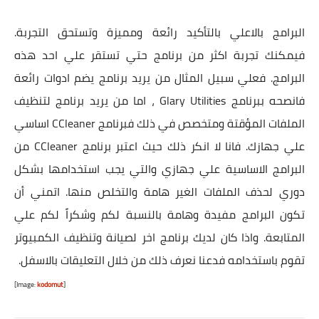
البرامج بالاعلي بالتأكيد رائعة ومميزة وتستحق التجربة.
فيمكنك تجربة اكثر من برنامج حتي تستقر علي احد هذه
البرامج. فعلي سبيل المثال من يريد برنامج يضم ادوات رائعة
فانصحه ببرنامج Glary Utilities ، اما من يريد برنامج لتنظيف
الملفات المؤقتة ومتخصص في ذلك فبرنامج CCleaner اساسي
علي جهازك. فانا لا انكر ذلك حيث اعتبر برنامج CCleaner من
البرامج الاساسية علي جهازي والتي يجب استخدامها بشكل
دوري لحذف الملفات الغير هامة والتخلص منها. اتمني أن
تكون البرامج مفيدة وهامة بالنسبة لكم وشكراً لكم علي
المتابعة. واذا كان لديك برنامج اخر لصيانة وتنظيف الكمبيوتر
تقوم باستخدامه فدعنا نعرف ذلك من خلال التعليقات بالاسفل.
[Image:
kodomut
]