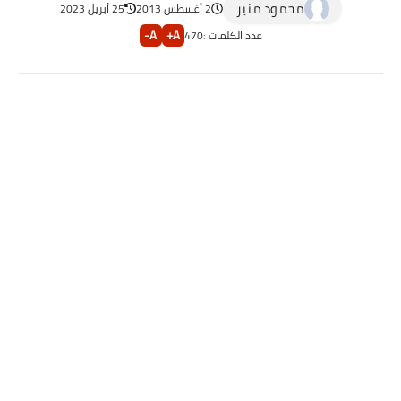
محمود منير
2 أغسطس 2013
25 أبريل 2023
A-
A+
عدد الكلمات :
470