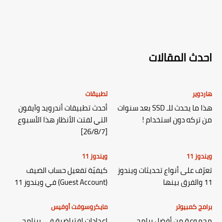
احدث المقالات
هاردوير
تطبيقات
هذا ما يحدث للـ SSD بعد سنوات
أحدث تطبيقات أندرويد وآيفون
من تركه دون استخدام !
التي لفتت الأنظار هذا الأسبوع
[26/8/7]
ويندوز 11
ويندوز 11
تعرّف على أنواع تحديثات ويندوز
كيفيّة تفعيل حساب الضيف
11 والفرق بينها
(Guest Account) في ويندوز 11
برامج كمبيوتر
مايكروسوفت أوفيس
مجموعة من أفضل برامج
إعدادات افتراضية في برنامج