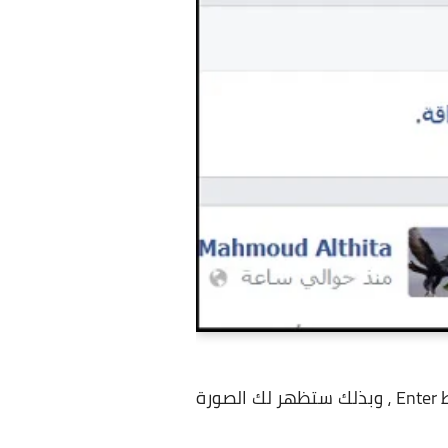
كما بالصورة التالية ثم تقوم بالضغط Enter ، وبذلك ستظهر لك الصورة