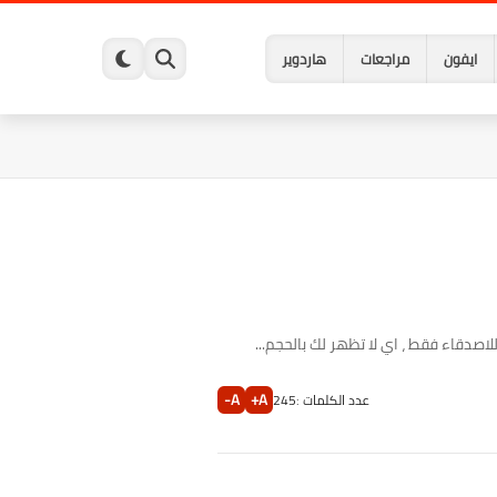
ايفون
مراجعات
هاردوير
قاء فقط ، اي لا تظهر لك بالحجم...
A-
A+
عدد الكلمات :
245