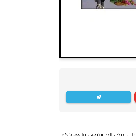
الامر بسيط للغاية ، فكل ما عليك القيام به هو الضغط كليك يمين علي الصورة ثم تقوم بالضغط علي عرض الصورة View Image كما