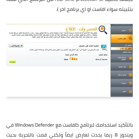
بتثبيته سواء افاست او اي برنامج اخر ).
بالتأكيد استخدامك لبرنامج كافاست مع Windows Defender في
ويندوز 8 ربما يحدث تعارض ايضاً ولكني قمت بالتجربة بحيث