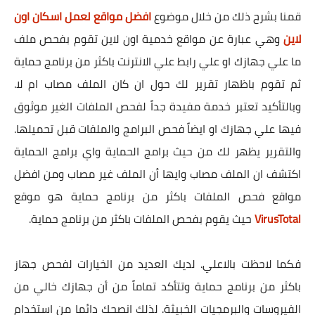
قمنا بشرح ذلك من خلال موضوع
افضل مواقع لعمل اسكان اون
لاين
وهي عبارة عن مواقع خدمية اون لاين تقوم بفحص ملف
ما علي جهازك او علي رابط علي الانترنت باكثر من برنامج حماية
ثم تقوم باظهار تقرير لك حول ان كان الملف مصاب ام لا.
وبالتأكيد تعتبر خدمة مفيدة جداً لفحص الملفات الغير موثوق
فيها علي جهازك او ايضاً فحص البرامج والملفات قبل تحميلها.
والتقرير يظهر لك من حيث برامج الحماية واي برامج الحماية
اكتشف ان الملف مصاب وايها أن الملف غير مصاب ومن افضل
مواقع فحص الملفات باكثر من برنامج حماية هو موقع
VirusTotal
حيث يقوم بفحص الملفات باكثر من برنامج حماية.
فكما لاحظت بالاعلي. لديك العديد من الخيارات لفحص جهاز
باكثر من برنامج حماية وتتأكد تماماً من أن جهازك خالي من
الفيروسات والبرمجيات الخبيثة. لذلك انصحك دائما من استخدام