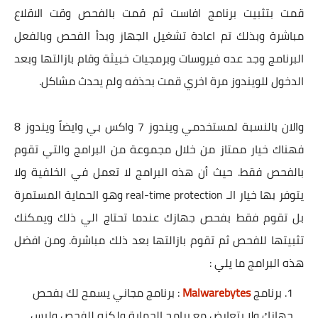
قمت بتثبيت برنامج افاست ثم قمت بالفحص وقت الاقلاع
مباشرة وبذلك تم اعادة تشغيل الجهاز وبدأ الفحص وبالفعل
البرنامج وجد عده فيروسات وبرمجيات خبيثة وقام بازالتها وبعد
الدخول للويندوز مرة اخري قمت بحذفه ولم يحدث مشاكل.
والان بالنسبة لمستخدمي ويندوز 7 واكس بي وايضاً ويندوز 8
فهناك خيار ممتاز من خلال مجموعة من البرامج والتي تقوم
بالفحص فقط. حيث أن هذه البرامج لا تعمل في الخلفية ولا
يتوفر بها خيار الـ real-time protection وهو الحماية المستمرة
بل تقوم فقط بفحص جهازك عندما تحتاج الي ذلك ويمكنك
تثبيتها للفحص ثم تقوم بازالتها بعد ذلك مباشرة. ومن افضل
هذه البرامج ما يلي :
برنامج
Malwarebytes
: برنامج مجاني يسمح لك بفحص
جهازك ولا يتعارض مع برامج الحماية ولكنه للفحص وليس