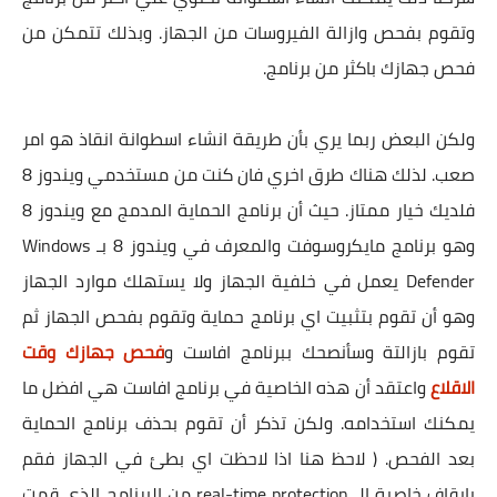
وتقوم بفحص وازالة الفيروسات من الجهاز. وبذلك تتمكن من
فحص جهازك باكثر من برنامج.
ولكن البعض ربما يري بأن طريقة انشاء اسطوانة انقاذ هو امر
صعب. لذلك هناك طرق اخري فان كنت من مستخدمي ويندوز 8
فلديك خيار ممتاز. حيث أن برنامج الحماية المدمج مع ويندوز 8
وهو برنامج مايكروسوفت والمعرف في ويندوز 8 بـ Windows
Defender يعمل في خلفية الجهاز ولا يستهلك موارد الجهاز
وهو أن تقوم بتثبيت اي برنامج حماية وتقوم بفحص الجهاز ثم
تقوم بازالتة وسأنصحك ببرنامج افاست و
فحص جهازك وقت
الاقلاع
واعتقد أن هذه الخاصية في برنامج افاست هي افضل ما
يمكنك استخدامه. ولكن تذكر أن تقوم بحذف برنامج الحماية
بعد الفحص. ( لاحظ هنا اذا لاحظت اي بطئ في الجهاز فقم
بايقاف خاصية الـ real-time protection من البرنامج الذي قمت