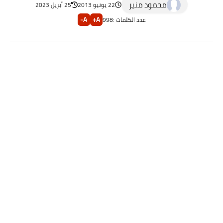
محمود منير
22 يونيو 2013
25 أبريل 2023
A-
A+
عدد الكلمات :
998