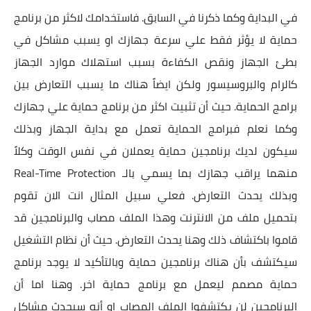
في البداية وكما ذكرنا في السابق. فاستخدامك لاكثر من برنامج
حماية لا يؤثر فقط علي سرعة جهازك او يسبب مشاكل في
بطئ الجهاز ونقص الكفاءة بسبب استهلاك موارد الجهاز
كالرام والبروسيسور ولكن ايضاً هناك ما يسبب التعارض بين
برامج الحماية. حيث أن تثبيت اكثر من برنامج حماية علي جهازك
وكما نعلم فبرامج الحماية تعمل مع بداية الجهاز وبذلك
سيكون لديك برنامجين حماية يعملان في نفس الوقت وكلاً
منهما يراقب جهازك بما يسمي بالـ Real-Time Protection
وبذلك يحدث التعارض. فعلي سبيل المثال انت الان تقوم
بتحميل ملف من الانترنت وهذا الملف مصاب والبرنامجين قد
قاموا باكتشاف ذلك وهنا يحدث التعارض. حيث أن نظام التشغيل
سيكتشف بأن هناك برنامجين حماية وبالتأكيد لا يوجد برنامج
حماية مصمم ليعمل مع برنامج حماية اخر. وهنا اما أن
البرنامجين لن يكتشفوا الملف المصاب او أنه سيحدث مشاكل