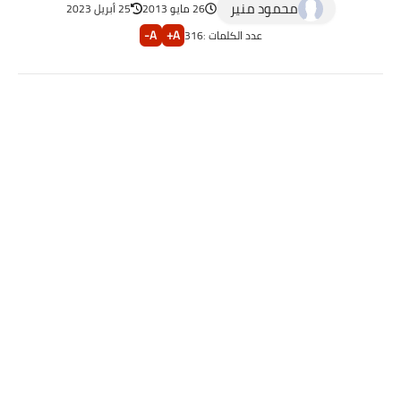
محمود منير
26 مايو 2013
25 أبريل 2023
A-
A+
عدد الكلمات :
316