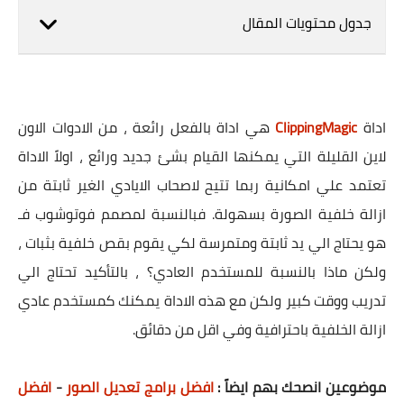
جدول محتويات المقال
اداة
ClippingMagic
هي اداة بالفعل رائعة ، من الادوات الاون
لاين القليلة التي يمكنها القيام بشئ جديد ورائع ، اولاً الاداة
تعتمد علي امكانية ربما تتيح لاصحاب الايادي الغير ثابتة من
ازالة خلفية الصورة بسهولة. فبالنسبة لمصمم فوتوشوب فـ
هو يحتاج الي يد ثابتة ومتمرسة لكي يقوم بقص خلفية بثبات ،
ولكن ماذا بالنسبة للمستخدم العادي؟ ، بالتأكيد تحتاج الي
تدريب ووقت كبير ولكن مع هذه الاداة يمكنك كمستخدم عادي
ازالة الخلفية باحترافية وفي اقل من دقائق.
موضوعين انصحك بهم ايضاً :
افضل برامج تعديل الصور
-
افضل