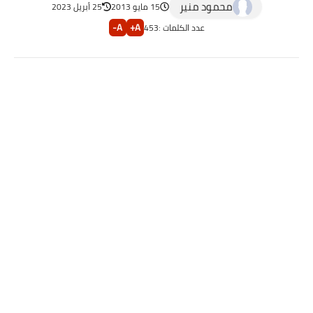
محمود منير
15 مايو 2013
25 أبريل 2023
A-
A+
عدد الكلمات :
453