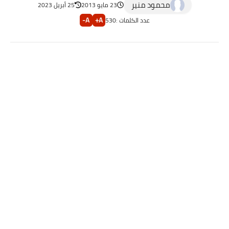
محمود منير
23 مايو 2013
25 أبريل 2023
A-
A+
عدد الكلمات :
530