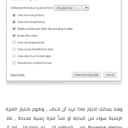
وهنا يمكنك اختيار ماذا تريد أن تحذف ، وتقوم باختيار الفترة
الزمنية سواء من البداية او منذُ فترة زمنية محددة ، فالـ
Browsing History تعني المواقع التي تم تصفحها ، اما الـ