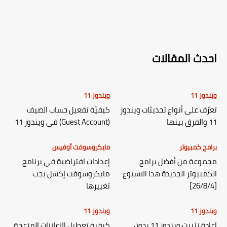
احدث المقالات
ويندوز 11
ويندوز 11
تعرّف على أنواع تحديثات ويندوز
كيفيّة تفعيل حساب الضيف
11 والفرق بينها
(Guest Account) في ويندوز 11
برامج كمبيوتر
مايكروسوفت أوفيس
مجموعة من أفضل برامج
إعدادات افتراضية في برنامج
الكمبيوتر الجديدة هذا الاسبوع
مايكروسوفت إكسل يجب
[26/8/4]
تغييرها
ويندوز 11
ويندوز 11
إعادة تثبيت ويندوز 11 بدون
كيفية تعطيل الإعلانات المزعجة