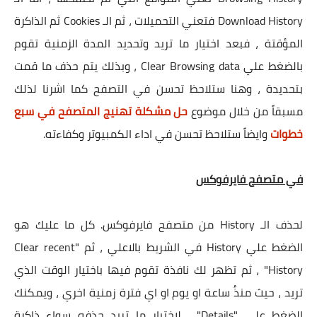
Download History فتعني التحميلات ، ثم الـ Cookies ثم الذاكرة
المؤقتة ، فبعد اختيار ما تريد وتحديد المدة الزمنية تقوم
بالضغط علي Clear Browsing data ، وبذلك يتم حذف ما قمت
بتحديدة ، وهنا ستلاحظ تحسن في التصفح كما اشرنا لذلك
مسبقاً من خلال موضوع
حل مشكلة تهنيج المتصفح في سبع
خطوات
وايضاً ستلاحظ تحسن في اداء الكمبيوتر وكفاءته.
في متصفح فايرفوكس
لحذف الـ History من متصفح فايرفوكس. كل ما عليك هو
الضغط علي History في الشريط بالاعلي ، ثم "Clear recent
History" ، ثم تظهر لك نافذة تقوم فيها باختيار الوقت الذي
تريد ، حيث منذُ ساعة او يوم او اي فترة زمنية اخري ، ويمكنك
الضغط علي "Details" ، لاختيار ما تريد حذفه سواء ذاكرة