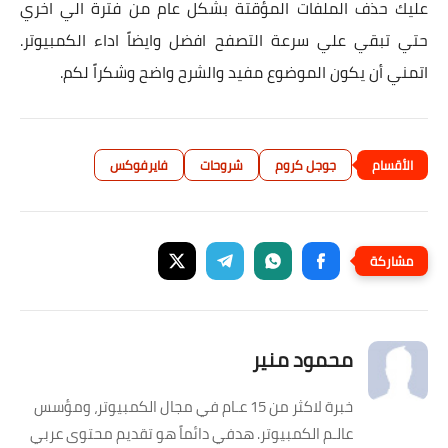
عليك حذف الملفات المؤقتة بشكل عام من فترة الي اخري
حتي تبقي علي سرعة التصفح افضل وايضاً اداء الكمبيوتر.
اتمني أن يكون الموضوع مفيد والشرح واضح وشكراً لكم.
جوجل كروم
شروحات
فايرفوكس
محمود منير
خبرة لاكثر من 15 عـام في مجال الكمبيوتر، ومؤسس
عالـم الكمبيوتر. هدفي دائماً هو تقديم محتوى عربي