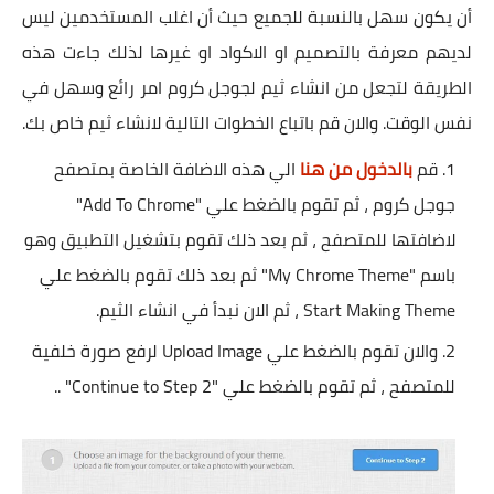
أن يكون سهل بالنسبة للجميع حيث أن اغلب المستخدمين ليس
لديهم معرفة بالتصميم او الاكواد او غيرها لذلك جاءت هذه
الطريقة لتجعل من انشاء ثيم لجوجل كروم امر رائع وسهل في
نفس الوقت. والان قم باتباع الخطوات التالية لانشاء ثيم خاص بك.
قم
بالدخول من هنا
الي هذه الاضافة الخاصة بمتصفح
جوجل كروم ، ثم تقوم بالضغط علي "Add To Chrome"
لاضافتها للمتصفح ، ثم بعد ذلك تقوم بتشغيل التطبيق وهو
باسم "My Chrome Theme" ثم بعد ذلك تقوم بالضغط علي
Start Making Theme ، ثم الان نبدأ في انشاء الثيم.
والان تقوم بالضغط علي Upload Image لرفع صورة خلفية
للمتصفح ، ثم تقوم بالضغط علي "Continue to Step 2" ..