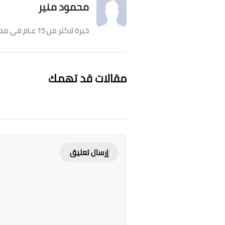
محمود منير
خبرة لاكثر من 15 عـام في مجال الكمبيوتر، ومؤسس عالـم الكمبيوتر. هدفي دائماً هو تقديم محتوى عربي مميز عن الكمبيوتر.
مقالات قد تهمك
إرسال تعليق