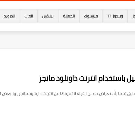
ز
ويندوز 11
فيسبوك
الحماية
لينكس
العاب
اندرويد
ل باستخدام انترنت داونلود مانجر
ق قمنا بأستعراض خمس اشياء لا تعرفها عن انترنت داونلود مانجر ، والبعض اعتق