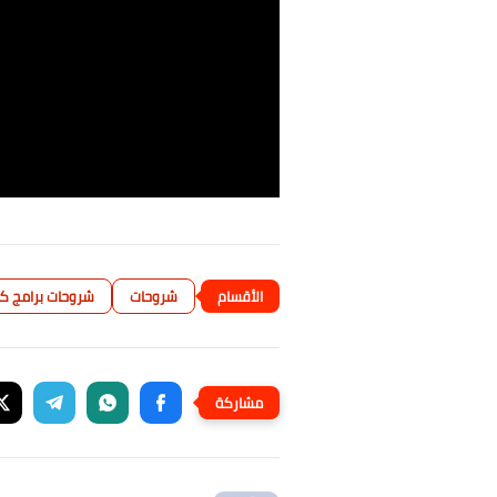
شروحات
شروحات برامج كم