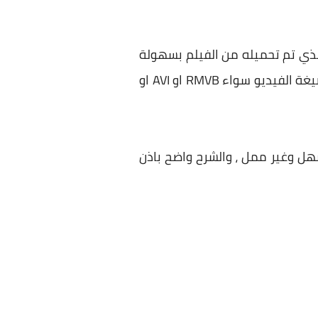
لذي تم تحميله من الفيلم بسهولة
ولكن هناك شروط ، فيجب أن يكون الفيلم ليس مضغوط ، بمعني أن يكون مرفوع الي السيرفر بصيغة الفيديو سواء RMVB او AVI او
وز مدته الـ 4 دقائق حتي يكون الامر سهل وغير ممل ، والشرح واضح باذن