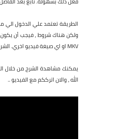
فعل ذلك بسهولة. تابع بعد الفاصل .
الطريقة تعتمد علي الدخول الي مك
MKV او اي صيغة فيديو اخري. الشرح سهل والامر بسيط.
الله ، والان اترككم مع الفيديو ..