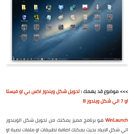
>>> موضوع قد يهمك :
تحويل شكل ويندوز اكس بي او فيستا
او 7 الي شكل ويندوز 8
WinLaunch
هو برنامج مميز يمكنك من تحويل شكل الويندوز
الي شكل الايباد بحيث يمكنك اضافة تطبيقات او ملفات نصية او