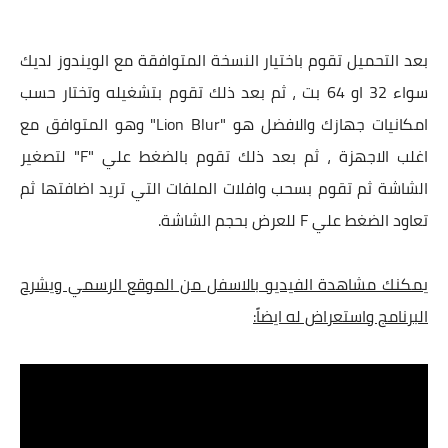
بعد التحميل تقوم باختيار النسخة المتوافقة مع الويندوز لديك
سواء 32 او 64 بت ، ثم بعد ذلك تقوم بتشغيله وتختار حسب
امكانيات جهازك والافضل هو "Lion Blur" وهو المتوافق مع
اغلب الاجهزة ، ثم بعد ذلك تقوم بالضغط علي "F" لتصغير
الشاشة ثم تقوم بسحب وافلات الملفات التي تريد اضافتها ثم
تعاود الضغط علي F للعرض بحجم الشاشة.
يمكنك مشاهدة الفيديو بالاسفل من الموقع الرسمي ويشرح
البرنامج واستعراض له ايضاً: