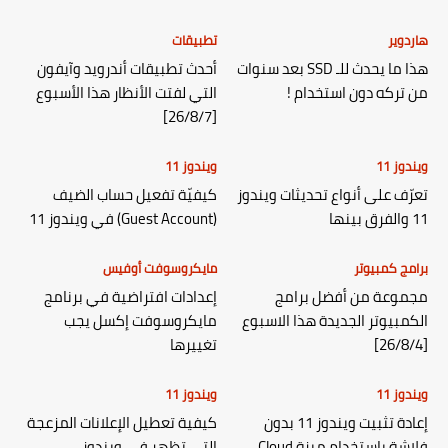
هاردوير
تطبيقات
هذا ما يحدث للـ SSD بعد سنوات
أحدث تطبيقات أندرويد وآيفون
من تركه دون استخدام !
التي لفتت الأنظار هذا الأسبوع
[26/8/7]
ويندوز 11
ويندوز 11
تعرّف على أنواع تحديثات ويندوز
كيفيّة تفعيل حساب الضيف
11 والفرق بينها
(Guest Account) في ويندوز 11
برامج كمبيوتر
مايكروسوفت أوفيس
مجموعة من أفضل برامج
إعدادات افتراضية في برنامج
الكمبيوتر الجديدة هذا الاسبوع
مايكروسوفت إكسل يجب
[26/8/4]
تغييرها
ويندوز 11
ويندوز 11
إعادة تثبيت ويندوز 11 بدون
كيفية تعطيل الإعلانات المزعجة
فلاشة باستخدام ميزة Cloud
التي تظهر في ويندوز